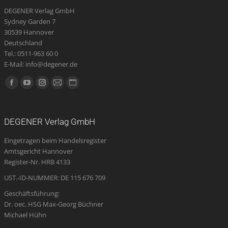
DEGENER Verlag GmbH
Sydney Garden 7
30539 Hannover
Deutschland
Tel.: 0511-963 60 0
E-Mail: info@degener.de
Finden Sie uns auf:
Facebook
YouTube
Instagram
E-
Website
page
page
page
Mail
page
opens
opens
opens
page
opens
DEGENER Verlag GmbH
in
in
in
opens
in
Eingetragen beim Handelsregister
new
new
new
in
new
Amtsgericht Hannover
window
window
window
new
window
Register-Nr. HRB 4133
window
UST.-ID-NUMMER: DE 115 676 709
Geschäftsführung:
Dr. oec. HSG Max-Georg Büchner
Michael Hühn