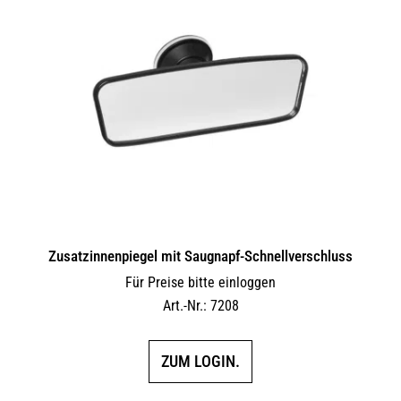
auf.
Die
Optionen
können
auf
der
Produktseite
gewählt
werden
Zusatzinnenpiegel mit Saugnapf-Schnellverschluss
Für Preise bitte einloggen
Art.-Nr.: 7208
ZUM LOGIN.