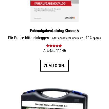
Fahraufgabenkatalog Klasse A
Für Preise bitte einloggen
10%
–
oder abonnieren und bis zu
sparen
Art.-Nr.: 11146
Bewertet mit
5.00
von 5
ZUM LOGIN.