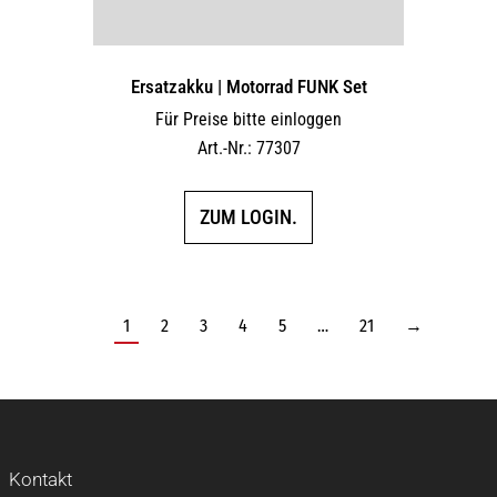
Ersatzakku | Motorrad FUNK Set
Für Preise bitte einloggen
Art.-Nr.: 77307
ZUM LOGIN.
1
2
3
4
5
…
21
→
Kontakt