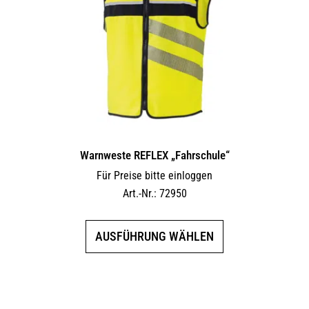
Warnweste REFLEX „Fahrschule“
Für Preise bitte einloggen
Art.-Nr.: 72950
Dieses
AUSFÜHRUNG WÄHLEN
Produkt
weist
mehrere
Varianten