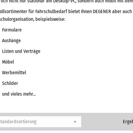
rlich nicht nur stationär am Desktop-PC, sondern auch mobil mit de
Vollsortimenter für Fahrschulbedarf bietet Ihnen DEGENER aber auch 
schulorganisation, beispielsweise:
Formulare
Aushänge
Listen und Verträge
Möbel
Werbemittel
Schilder
und vieles mehr…
Erge