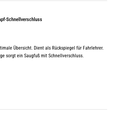
Varianten
auf.
Die
apf-Schnellverschluss
Optionen
können
auf
timale Übersicht. Dient als Rückspiegel für Fahrlehrer.
der
ge sorgt ein Saugfuß mit Schnellverschluss.
Produktseite
gewählt
werden