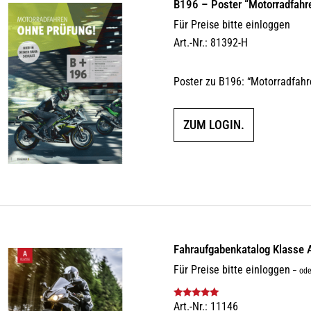
B196 – Poster “Motorradfahr
Für Preise bitte einloggen
Art.-Nr.: 81392-H
Poster zu B196: “Motorradfahr
ZUM LOGIN.
Fahraufgabenkatalog Klasse 
Für Preise bitte einloggen
–
ode
Art.-Nr.: 11146
Bewertet mit