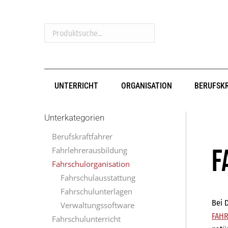
Produktsuche...
UNTERRICHT
ORGANISATION
BERUFSK
Unterkategorien
Berufskraftfahrer
F
Fahrlehrerausbildung
Fahrschulorganisation
Fahrschulausstattung
Fahrschulunterlagen
Bei 
Verwaltungssoftware
FAHR
Fahrschulunterricht