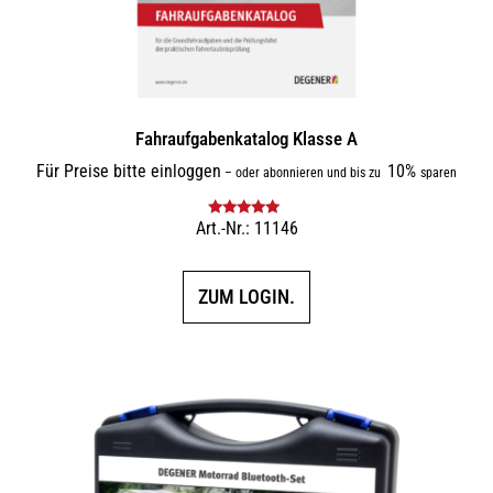
Fahraufgabenkatalog Klasse A
Für Preise bitte einloggen
10%
–
oder abonnieren und bis zu
sparen
Art.-Nr.: 11146
Bewertet mit
5.00
von 5
ZUM LOGIN.