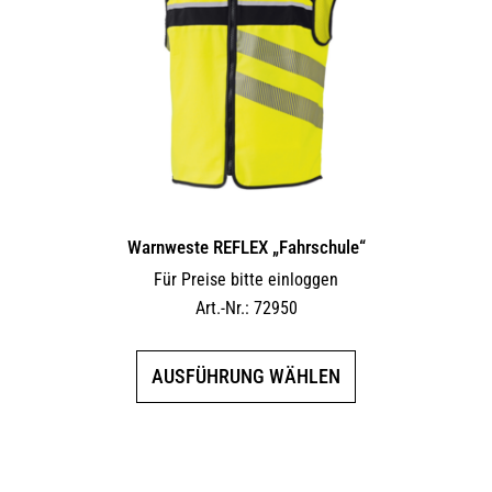
Warnweste REFLEX „Fahrschule“
Für Preise bitte einloggen
Art.-Nr.: 72950
Dieses
AUSFÜHRUNG WÄHLEN
Produkt
weist
mehrere
Varianten