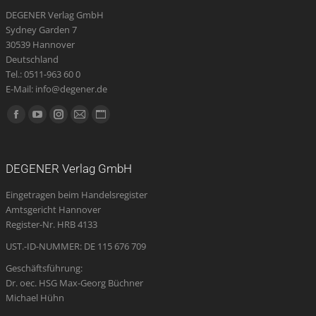
DEGENER Verlag GmbH
Sydney Garden 7
30539 Hannover
Deutschland
Tel.: 0511-963 60 0
E-Mail: info@degener.de
Finden Sie uns auf:
Facebook
YouTube
Instagram
E-
Website
page
page
page
Mail
page
opens
opens
opens
page
opens
DEGENER Verlag GmbH
in
in
in
opens
in
Eingetragen beim Handelsregister
new
new
new
in
new
Amtsgericht Hannover
window
window
window
new
window
Register-Nr. HRB 4133
window
UST.-ID-NUMMER: DE 115 676 709
Geschäftsführung:
Dr. oec. HSG Max-Georg Büchner
Michael Hühn