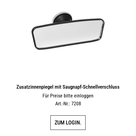
auf.
Die
Optionen
können
auf
der
Produktseite
gewählt
werden
Zusatzinnenpiegel mit Saugnapf-Schnellverschluss
Für Preise bitte einloggen
Art.-Nr.: 7208
ZUM LOGIN.