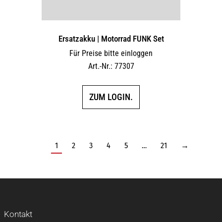
Ersatzakku | Motorrad FUNK Set
Für Preise bitte einloggen
Art.-Nr.: 77307
ZUM LOGIN.
1
2
3
4
5
…
21
→
Kontakt