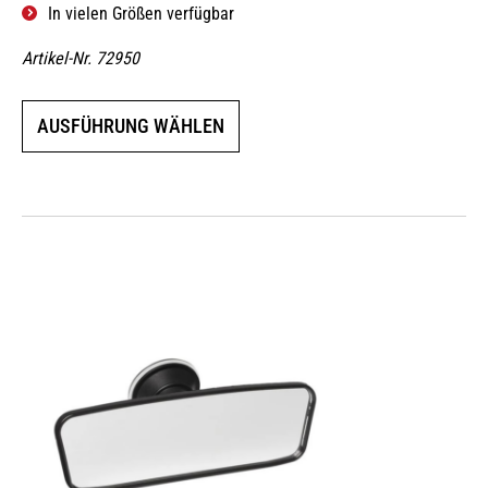
In vielen Größen verfügbar
Artikel-Nr. 72950
Dieses
AUSFÜHRUNG WÄHLEN
Produkt
weist
mehrere
Varianten
auf.
Die
Optionen
können
auf
der
Produktseite
gewählt
werden