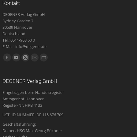
Kontakt
DEGENER Verlag GmbH
Sydney Garden 7
30539 Hannover
Deutschland
Tel.: 0511-963 60 0
E-Mail: info@degener.de
Finden Sie uns auf:
Facebook
YouTube
Instagram
E-
Website
page
page
page
Mail
page
opens
opens
opens
page
opens
DEGENER Verlag GmbH
in
in
in
opens
in
Eingetragen beim Handelsregister
new
new
new
in
new
Amtsgericht Hannover
window
window
window
new
window
Register-Nr. HRB 4133
window
UST.-ID-NUMMER: DE 115 676 709
Geschäftsführung:
Dr. oec. HSG Max-Georg Büchner