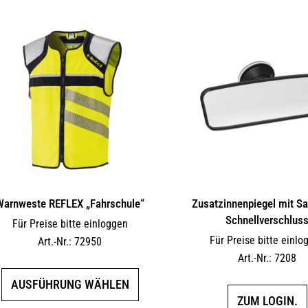
Warnweste REFLEX „Fahrschule“
Zusatzinnenpiegel mit S
Schnellverschlus
Für Preise bitte einloggen
Für Preise bitte einlo
Art.-Nr.: 72950
Art.-Nr.: 7208
Dieses
AUSFÜHRUNG WÄHLEN
Produkt
ZUM LOGIN.