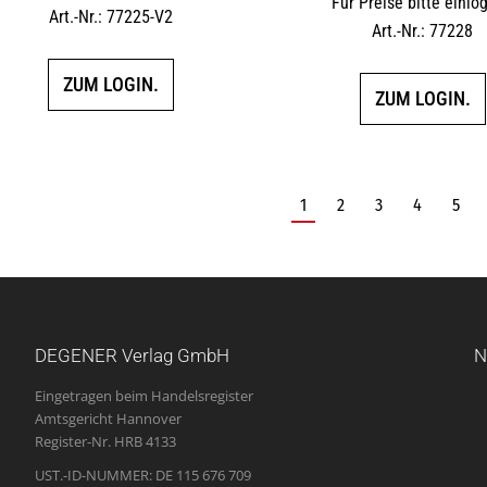
Für Preise bitte einlo
Art.-Nr.: 77225-V2
Art.-Nr.: 77228
ZUM LOGIN.
ZUM LOGIN.
1
2
3
4
5
DEGENER Verlag GmbH
N
Eingetragen beim Handelsregister
Amtsgericht Hannover
Register-Nr. HRB 4133
UST.-ID-NUMMER: DE 115 676 709