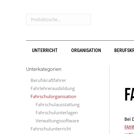
Produktsuche...
UNTERRICHT
ORGANISATION
BERUFSK
Unterkategorien
Berufskraftfahrer
F
Fahrlehrerausbildung
Fahrschulorganisation
Fahrschulausstattung
Fahrschulunterlagen
Bei 
Verwaltungssoftware
FAHR
Fahrschulunterricht