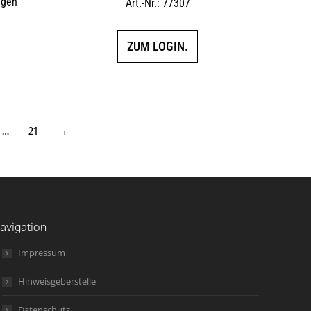
ggen
Art.-Nr.: 77307
ZUM LOGIN.
…
21
→
avigation
Impressum
Hinweisgeberstelle
Datenschutz