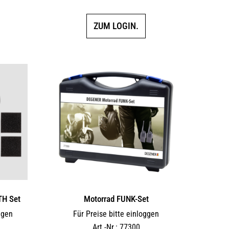
5.00
von 5
ZUM LOGIN.
TH Set
Motorrad FUNK-Set
ggen
Für Preise bitte einloggen
Art.-Nr.: 77300