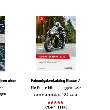
hren ohne
Fahraufgabenkatalog Klasse A
at
Für Preise bitte einloggen
–
oder
ggen
10%
abonnieren und bis zu
sparen
Art.-Nr.: 11146
Bewertet mit