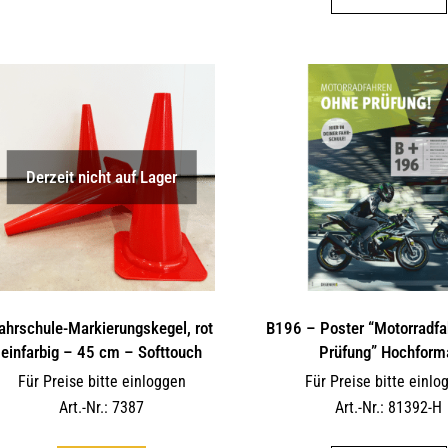
weist
mehrere
Varianten
auf.
Die
Optionen
können
Derzeit nicht auf Lager
auf
der
Produktseite
gewählt
werden
ahrschule-Markierungskegel, rot
B196 – Poster “Motorradfa
einfarbig – 45 cm – Softtouch
Prüfung” Hochform
Für Preise bitte einloggen
Für Preise bitte einlo
Art.-Nr.: 7387
Art.-Nr.: 81392-H