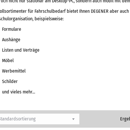
rlich nicht nur stationär am Desktop-PC, sondern auch mobil mit de
Vollsortimenter für Fahrschulbedarf bietet Ihnen DEGENER aber auch 
schulorganisation, beispielsweise:
Formulare
Aushänge
Listen und Verträge
Möbel
Werbemittel
Schilder
und vieles mehr…
Erge