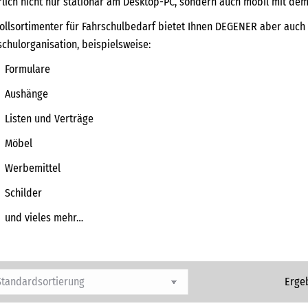
rlich nicht nur stationär am Desktop-PC, sondern auch mobil mit de
Vollsortimenter für Fahrschulbedarf bietet Ihnen DEGENER aber auch 
schulorganisation, beispielsweise:
Formulare
Aushänge
Listen und Verträge
Möbel
Werbemittel
Schilder
und vieles mehr…
Erge