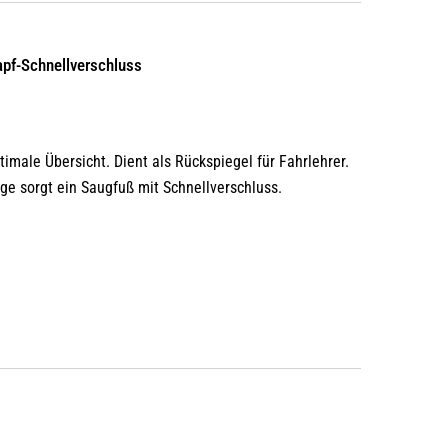
Varianten
auf.
Die
apf-Schnellverschluss
Optionen
können
auf
timale Übersicht. Dient als Rückspiegel für Fahrlehrer.
der
ge sorgt ein Saugfuß mit Schnellverschluss.
Produktseite
gewählt
werden