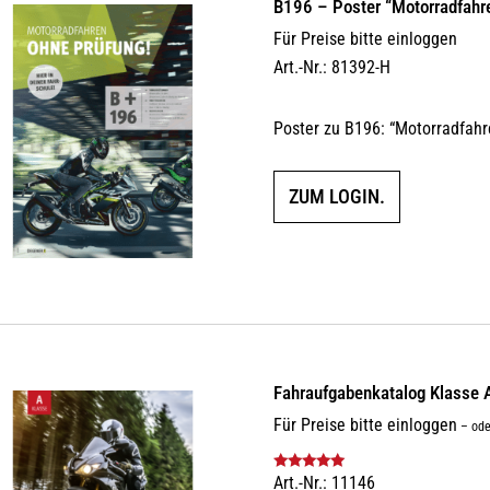
B196 – Poster “Motorradfahr
Für Preise bitte einloggen
Art.-Nr.: 81392-H
Poster zu B196: “Motorradfahr
ZUM LOGIN.
Fahraufgabenkatalog Klasse 
Für Preise bitte einloggen
–
ode
Art.-Nr.: 11146
Bewertet mit