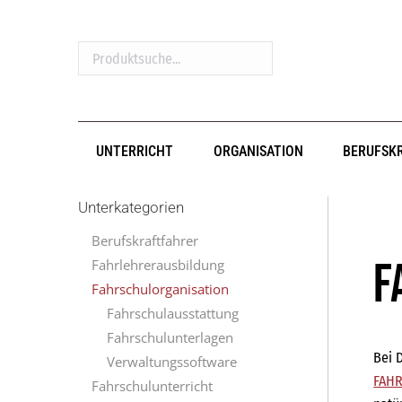
Produktsuche...
UNTERRICHT
ORGANISATION
BERUFSK
Unterkategorien
Berufskraftfahrer
F
Fahrlehrerausbildung
Fahrschulorganisation
Fahrschulausstattung
Fahrschulunterlagen
Bei 
Verwaltungssoftware
FAHR
Fahrschulunterricht