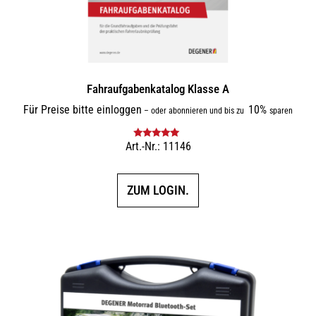
Fahraufgabenkatalog Klasse A
Für Preise bitte einloggen
10%
–
oder abonnieren und bis zu
sparen
Art.-Nr.: 11146
Bewertet mit
5.00
von 5
ZUM LOGIN.