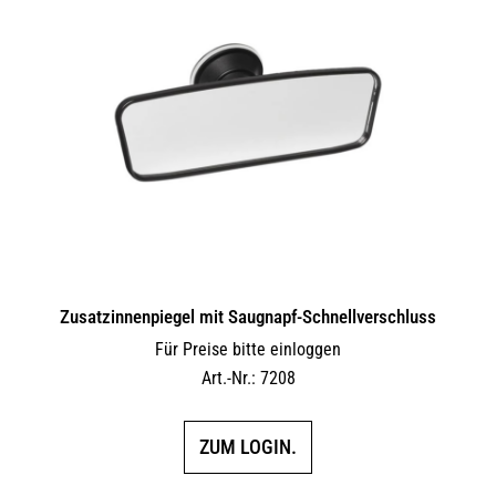
auf.
Die
Optionen
können
auf
der
Produktseite
gewählt
werden
Zusatzinnenpiegel mit Saugnapf-Schnellverschluss
Für Preise bitte einloggen
Art.-Nr.: 7208
ZUM LOGIN.