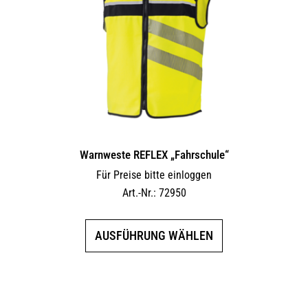
Warnweste REFLEX „Fahrschule“
Für Preise bitte einloggen
Art.-Nr.: 72950
Dieses
AUSFÜHRUNG WÄHLEN
Produkt
weist
mehrere
Varianten