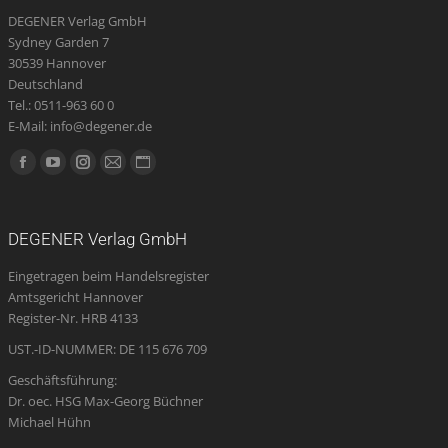
DEGENER Verlag GmbH
Sydney Garden 7
30539 Hannover
Deutschland
Tel.: 0511-963 60 0
E-Mail: info@degener.de
Finden Sie uns auf:
Facebook
YouTube
Instagram
E-
Website
page
page
page
Mail
page
opens
opens
opens
page
opens
DEGENER Verlag GmbH
in
in
in
opens
in
Eingetragen beim Handelsregister
new
new
new
in
new
Amtsgericht Hannover
window
window
window
new
window
Register-Nr. HRB 4133
window
UST.-ID-NUMMER: DE 115 676 709
Geschäftsführung:
Dr. oec. HSG Max-Georg Büchner
Michael Hühn