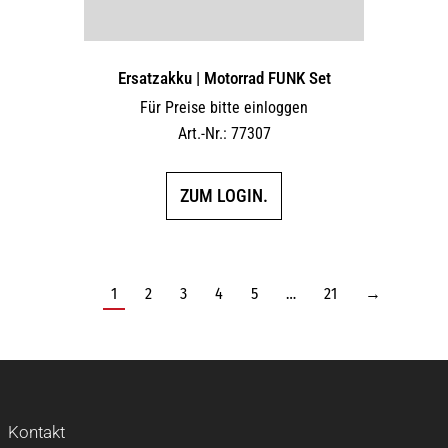
Ersatzakku | Motorrad FUNK Set
Für Preise bitte einloggen
Art.-Nr.: 77307
ZUM LOGIN.
1
2
3
4
5
…
21
→
Kontakt