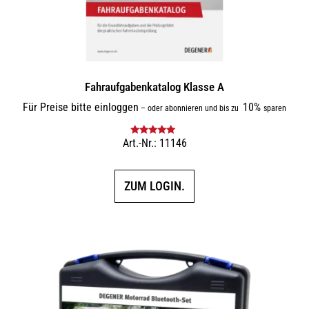
Fahraufgabenkatalog Klasse A
Für Preise bitte einloggen
10%
–
oder abonnieren und bis zu
sparen
Art.-Nr.: 11146
Bewertet mit
5.00
von 5
ZUM LOGIN.