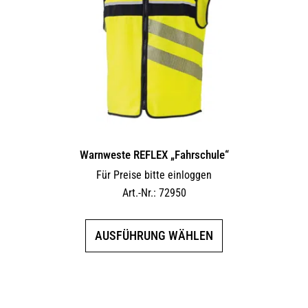
Warnweste REFLEX „Fahrschule“
Für Preise bitte einloggen
Art.-Nr.: 72950
Dieses
AUSFÜHRUNG WÄHLEN
Produkt
weist
mehrere
Varianten