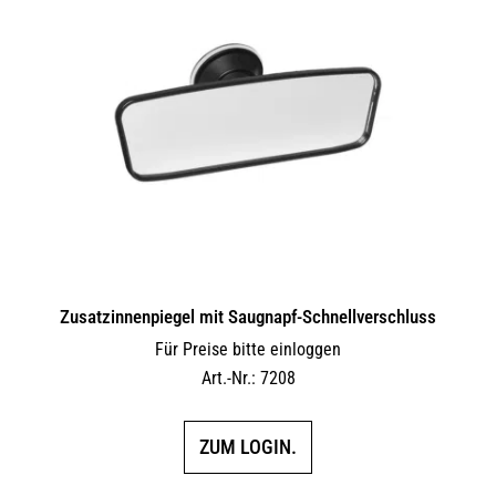
auf.
Die
Optionen
können
auf
der
Produktseite
gewählt
werden
Zusatzinnenpiegel mit Saugnapf-Schnellverschluss
Für Preise bitte einloggen
Art.-Nr.: 7208
ZUM LOGIN.