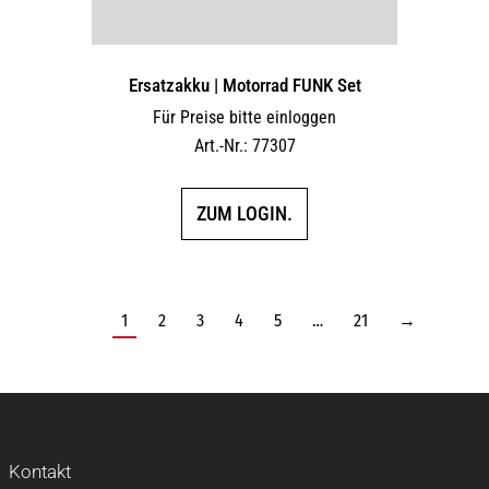
Ersatzakku | Motorrad FUNK Set
Für Preise bitte einloggen
Art.-Nr.: 77307
ZUM LOGIN.
1
2
3
4
5
…
21
→
Kontakt