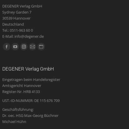
DEGENER Verlag GmbH
Sydney Garden 7
30539 Hannover
Deutschland
Tel.: 0511-963 60 0
E-Mail: info@degener.de
Finden Sie uns auf:
Facebook
YouTube
Instagram
E-
Website
page
page
page
Mail
page
opens
opens
opens
page
opens
DEGENER Verlag GmbH
in
in
in
opens
in
Eingetragen beim Handelsregister
new
new
new
in
new
Amtsgericht Hannover
window
window
window
new
window
Register-Nr. HRB 4133
window
UST.-ID-NUMMER: DE 115 676 709
Geschäftsführung:
Dr. oec. HSG Max-Georg Büchner
Michael Hühn