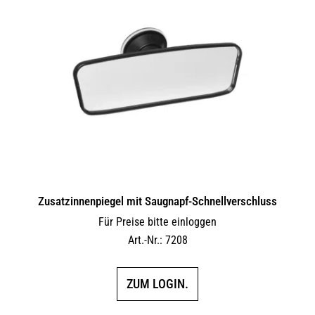
auf.
Die
Optionen
können
auf
der
Produktseite
gewählt
werden
Zusatzinnenpiegel mit Saugnapf-Schnellverschluss
Für Preise bitte einloggen
Art.-Nr.: 7208
ZUM LOGIN.