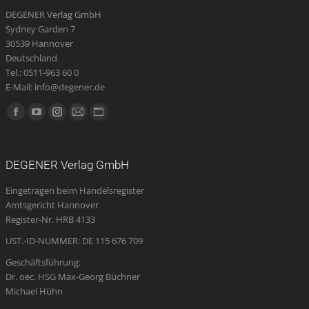
DEGENER Verlag GmbH
Sydney Garden 7
30539 Hannover
Deutschland
Tel.: 0511-963 60 0
E-Mail: info@degener.de
Finden Sie uns auf:
Facebook
YouTube
Instagram
E-
Website
page
page
page
Mail
page
opens
opens
opens
page
opens
DEGENER Verlag GmbH
in
in
in
opens
in
Eingetragen beim Handelsregister
new
new
new
in
new
Amtsgericht Hannover
window
window
window
new
window
Register-Nr. HRB 4133
window
UST.-ID-NUMMER: DE 115 676 709
Geschäftsführung:
Dr. oec. HSG Max-Georg Büchner
Michael Hühn