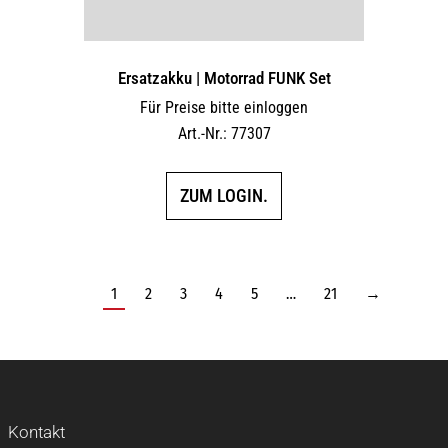
Ersatzakku | Motorrad FUNK Set
Für Preise bitte einloggen
Art.-Nr.: 77307
ZUM LOGIN.
1
2
3
4
5
…
21
→
Kontakt