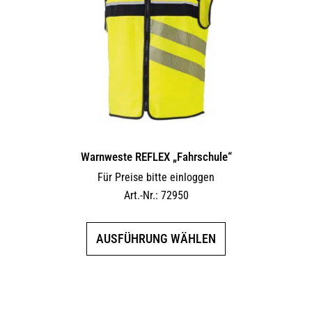
Warnweste REFLEX „Fahrschule“
Für Preise bitte einloggen
Art.-Nr.: 72950
Dieses
AUSFÜHRUNG WÄHLEN
Produkt
weist
mehrere
Varianten