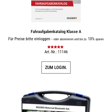
Fahraufgabenkatalog Klasse A
Für Preise bitte einloggen
10%
–
oder abonnieren und bis zu
sparen
Art.-Nr.: 11146
Bewertet mit
5.00
von 5
ZUM LOGIN.