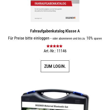
Fahraufgabenkatalog Klasse A
Für Preise bitte einloggen
10%
–
oder abonnieren und bis zu
sparen
Art.-Nr.: 11146
Bewertet mit
5.00
von 5
ZUM LOGIN.