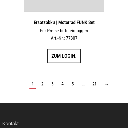
Ersatzakku | Motorrad FUNK Set
Für Preise bitte einloggen
Art.-Nr.: 77307
ZUM LOGIN.
1
2
3
4
5
…
21
→
Kontakt