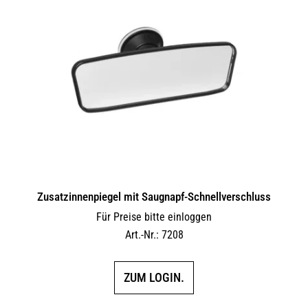
auf.
Die
Optionen
können
auf
der
Produktseite
gewählt
werden
Zusatzinnenpiegel mit Saugnapf-Schnellverschluss
Für Preise bitte einloggen
Art.-Nr.: 7208
ZUM LOGIN.