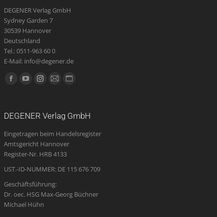
DEGENER Verlag GmbH
Sydney Garden 7
30539 Hannover
Deutschland
Tel.: 0511-963 60 0
E-Mail: info@degener.de
Finden Sie uns auf:
Facebook
YouTube
Instagram
E-
Website
page
page
page
Mail
page
opens
opens
opens
page
opens
DEGENER Verlag GmbH
in
in
in
opens
in
Eingetragen beim Handelsregister
new
new
new
in
new
Amtsgericht Hannover
window
window
window
new
window
Register-Nr. HRB 4133
window
UST.-ID-NUMMER: DE 115 676 709
Geschäftsführung:
Dr. oec. HSG Max-Georg Büchner
Michael Hühn