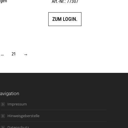
ggen
Art.-Nr.: 77307
ZUM LOGIN.
…
21
→
avigation
Impressum
Hinweisgeberstelle
Datenschutz