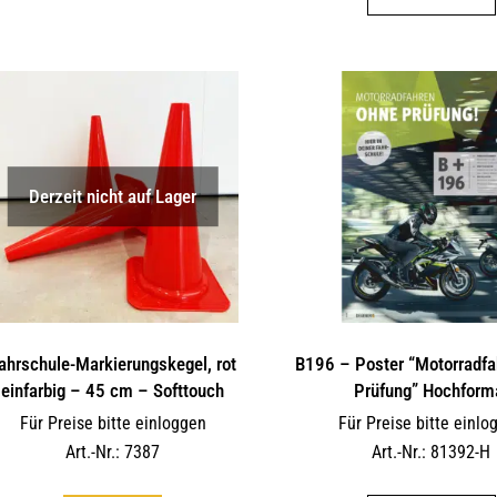
weist
mehrere
Varianten
auf.
Die
Optionen
können
Derzeit nicht auf Lager
auf
der
Produktseite
gewählt
werden
ahrschule-Markierungskegel, rot
B196 – Poster “Motorradfa
einfarbig – 45 cm – Softtouch
Prüfung” Hochform
Für Preise bitte einloggen
Für Preise bitte einlo
Art.-Nr.: 7387
Art.-Nr.: 81392-H