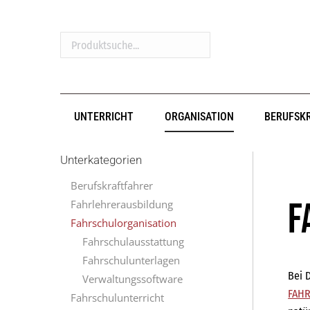
Produktsuche...
UNTERRICHT
ORGANISATION
BERUFSK
Unterkategorien
Berufskraftfahrer
F
Fahrlehrerausbildung
Fahrschulorganisation
Fahrschulausstattung
Fahrschulunterlagen
Bei 
Verwaltungssoftware
FAHR
Fahrschulunterricht