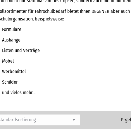
rlich nicht nur stationär am Desktop-PC, sondern auch mobil mit de
Vollsortimenter für Fahrschulbedarf bietet Ihnen DEGENER aber auch 
schulorganisation, beispielsweise:
Formulare
Aushänge
Listen und Verträge
Möbel
Werbemittel
Schilder
und vieles mehr…
Erge