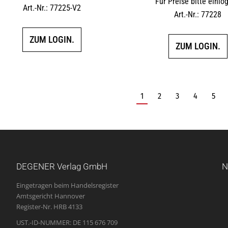
Für Preise bitte einlo
Art.-Nr.: 77225-V2
Art.-Nr.: 77228
ZUM LOGIN.
ZUM LOGIN.
1
2
3
4
5
DEGENER Verlag GmbH
N
Eingetragen beim Handelsregister
Amtsgericht Hannover
Register-Nr. HRB 4133
UST.-ID-NUMMER: DE 115 676 709