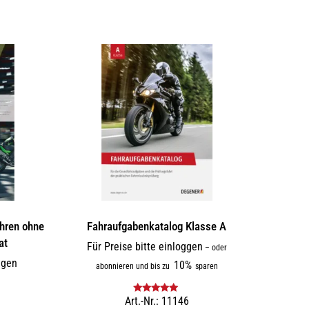
hren ohne
Fahraufgabenkatalog Klasse A
at
Für Preise bitte einloggen
–
oder
ggen
10%
abonnieren und bis zu
sparen
Art.-Nr.: 11146
Bewertet mit