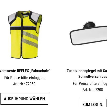
Warnweste REFLEX „Fahrschule“
Zusatzinnenpiegel mit S
Schnellverschlus
Für Preise bitte einloggen
Für Preise bitte einlo
Art.-Nr.: 72950
Art.-Nr.: 7208
Dieses
AUSFÜHRUNG WÄHLEN
Produkt
ZUM LOGIN.