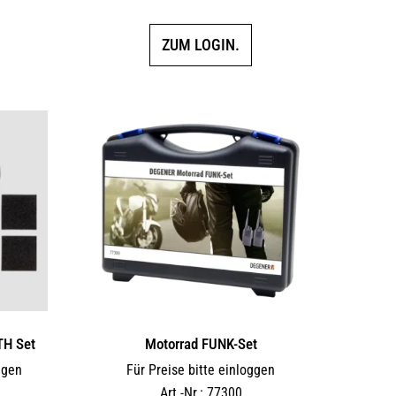
5.00
von 5
ZUM LOGIN.
TH Set
Motorrad FUNK-Set
ggen
Für Preise bitte einloggen
Art.-Nr.: 77300