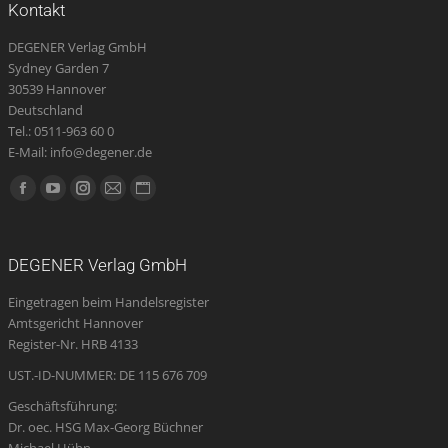
Kontakt
DEGENER Verlag GmbH
Sydney Garden 7
30539 Hannover
Deutschland
Tel.: 0511-963 60 0
E-Mail: info@degener.de
Finden Sie uns auf:
Facebook
YouTube
Instagram
E-
Website
page
page
page
Mail
page
opens
opens
opens
page
opens
DEGENER Verlag GmbH
in
in
in
opens
in
Eingetragen beim Handelsregister
new
new
new
in
new
Amtsgericht Hannover
window
window
window
new
window
Register-Nr. HRB 4133
window
UST.-ID-NUMMER: DE 115 676 709
Geschäftsführung:
Dr. oec. HSG Max-Georg Büchner