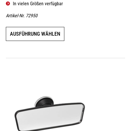
In vielen Größen verfügbar
Artikel-Nr. 72950
Dieses
AUSFÜHRUNG WÄHLEN
Produkt
weist
mehrere
Varianten
auf.
Die
Optionen
können
auf
der
Produktseite
gewählt
werden