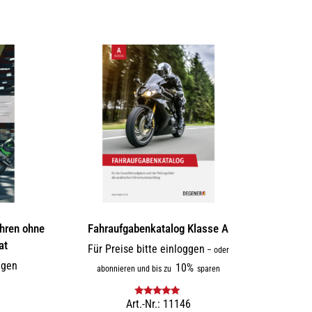
hren ohne
Fahraufgabenkatalog Klasse A
at
Für Preise bitte einloggen
–
oder
ggen
10%
abonnieren und bis zu
sparen
Art.-Nr.: 11146
Bewertet mit