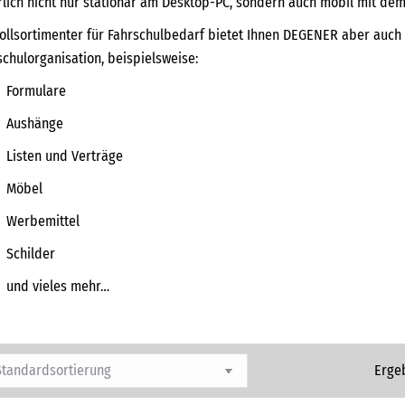
rlich nicht nur stationär am Desktop-PC, sondern auch mobil mit de
Vollsortimenter für Fahrschulbedarf bietet Ihnen DEGENER aber auch 
schulorganisation, beispielsweise:
Formulare
Aushänge
Listen und Verträge
Möbel
Werbemittel
Schilder
und vieles mehr…
Erge