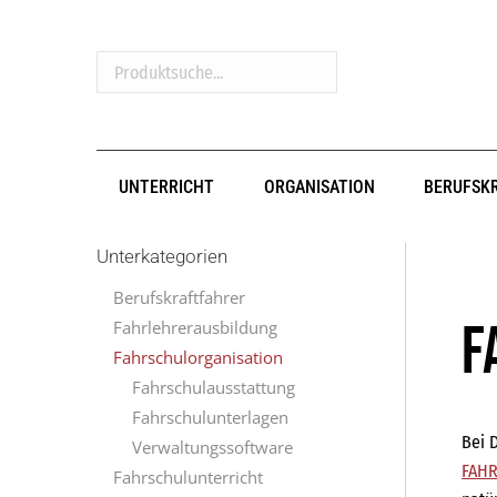
Produktsuche...
UNTERRICHT
ORGANISATION
BERUFSK
Unterkategorien
Berufskraftfahrer
F
Fahrlehrerausbildung
Fahrschulorganisation
Fahrschulausstattung
Fahrschulunterlagen
Bei 
Verwaltungssoftware
FAHR
Fahrschulunterricht