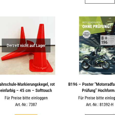
weist
mehrere
Varianten
auf.
Die
Optionen
können
Derzeit nicht auf Lager
auf
der
Produktseite
gewählt
werden
ahrschule-Markierungskegel, rot
B196 – Poster “Motorradfa
einfarbig – 45 cm – Softtouch
Prüfung” Hochform
Für Preise bitte einloggen
Für Preise bitte einlo
Art.-Nr.: 7387
Art.-Nr.: 81392-H