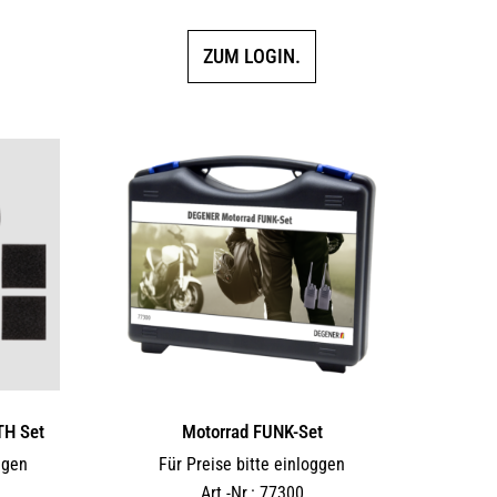
5.00
von 5
ZUM LOGIN.
TH Set
Motorrad FUNK-Set
ggen
Für Preise bitte einloggen
Art.-Nr.: 77300