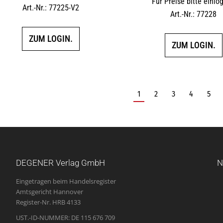
Für Preise bitte einlo
Art.-Nr.: 77225-V2
Art.-Nr.: 77228
ZUM LOGIN.
ZUM LOGIN.
1
2
3
4
5
DEGENER Verlag GmbH
N
Eingetragen beim Handelsregister
Amtsgericht Hannover
Register-Nr. HRB 4133
UST.-ID-NUMMER: DE 115 676 709