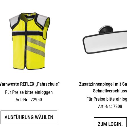
Warnweste REFLEX „Fahrschule“
Zusatzinnenpiegel mit S
Schnellverschlus
Für Preise bitte einloggen
Für Preise bitte einlo
Art.-Nr.: 72950
Art.-Nr.: 7208
Dieses
AUSFÜHRUNG WÄHLEN
Produkt
ZUM LOGIN.