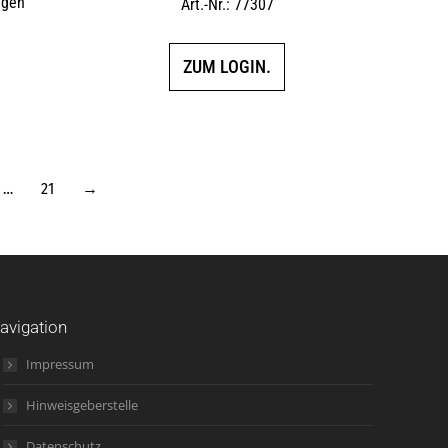
ggen
Art.-Nr.: 77307
ZUM LOGIN.
…
21
→
avigation
Impressum
Hinweisgeberstelle
Datenschutz