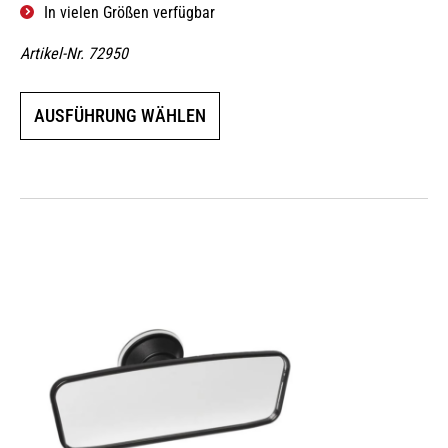
In vielen Größen verfügbar
Artikel-Nr. 72950
Dieses
AUSFÜHRUNG WÄHLEN
Produkt
weist
mehrere
Varianten
auf.
Die
Optionen
können
auf
der
Produktseite
gewählt
werden