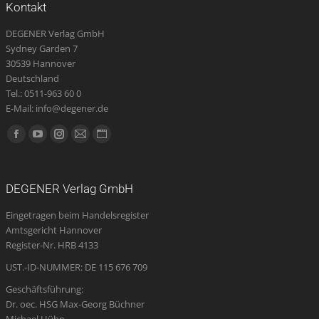
Kontakt
DEGENER Verlag GmbH
Sydney Garden 7
30539 Hannover
Deutschland
Tel.: 0511-963 60 0
E-Mail: info@degener.de
Finden Sie uns auf:
Facebook
YouTube
Instagram
E-
Website
page
page
page
Mail
page
opens
opens
opens
page
opens
DEGENER Verlag GmbH
in
in
in
opens
in
Eingetragen beim Handelsregister
new
new
new
in
new
Amtsgericht Hannover
window
window
window
new
window
Register-Nr. HRB 4133
window
UST.-ID-NUMMER: DE 115 676 709
Geschäftsführung:
Dr. oec. HSG Max-Georg Büchner