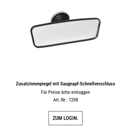
auf.
Die
Optionen
können
auf
der
Produktseite
gewählt
werden
Zusatzinnenpiegel mit Saugnapf-Schnellverschluss
Für Preise bitte einloggen
Art.-Nr.: 7208
ZUM LOGIN.