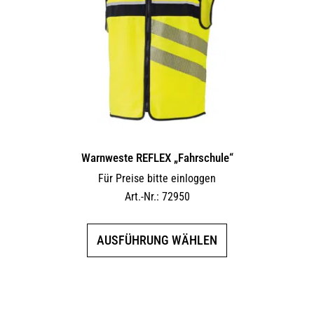
Warnweste REFLEX „Fahrschule“
Für Preise bitte einloggen
Art.-Nr.: 72950
Dieses
AUSFÜHRUNG WÄHLEN
Produkt
weist
mehrere
Varianten