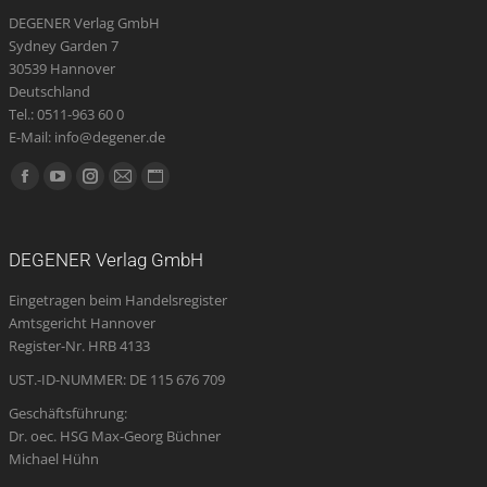
DEGENER Verlag GmbH
Sydney Garden 7
30539 Hannover
Deutschland
Tel.: 0511-963 60 0
E-Mail: info@degener.de
Finden Sie uns auf:
Facebook
YouTube
Instagram
E-
Website
page
page
page
Mail
page
opens
opens
opens
page
opens
DEGENER Verlag GmbH
in
in
in
opens
in
Eingetragen beim Handelsregister
new
new
new
in
new
Amtsgericht Hannover
window
window
window
new
window
Register-Nr. HRB 4133
window
UST.-ID-NUMMER: DE 115 676 709
Geschäftsführung:
Dr. oec. HSG Max-Georg Büchner
Michael Hühn