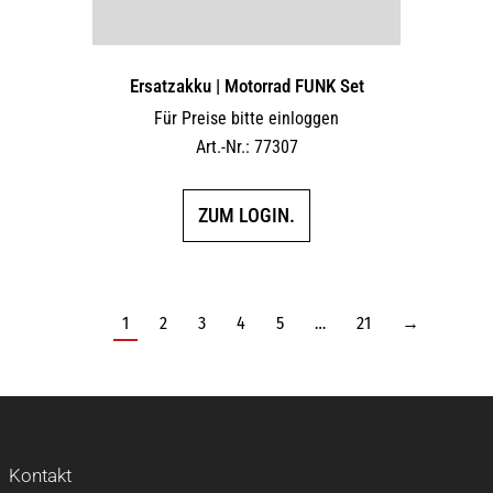
Ersatzakku | Motorrad FUNK Set
Für Preise bitte einloggen
Art.-Nr.: 77307
ZUM LOGIN.
1
2
3
4
5
…
21
→
Kontakt