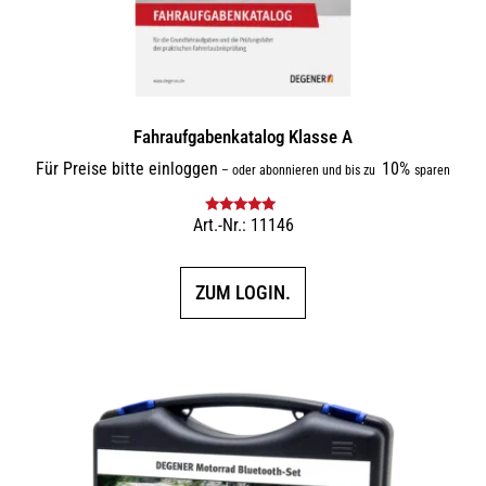
Fahraufgabenkatalog Klasse A
Für Preise bitte einloggen
10%
–
oder abonnieren und bis zu
sparen
Art.-Nr.: 11146
Bewertet mit
5.00
von 5
ZUM LOGIN.