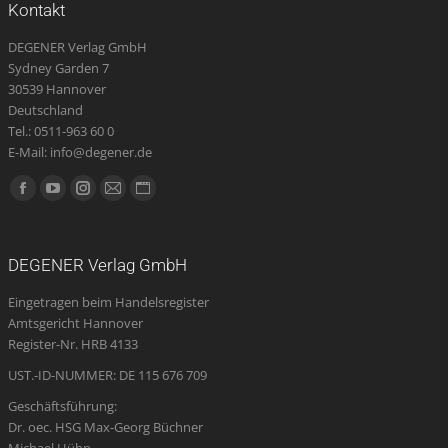
Kontakt
DEGENER Verlag GmbH
Sydney Garden 7
30539 Hannover
Deutschland
Tel.: 0511-963 60 0
E-Mail: info@degener.de
Finden Sie uns auf:
Facebook
YouTube
Instagram
E-
Website
page
page
page
Mail
page
opens
opens
opens
page
opens
DEGENER Verlag GmbH
in
in
in
opens
in
Eingetragen beim Handelsregister
new
new
new
in
new
Amtsgericht Hannover
window
window
window
new
window
Register-Nr. HRB 4133
window
UST.-ID-NUMMER: DE 115 676 709
Geschäftsführung:
Dr. oec. HSG Max-Georg Büchner