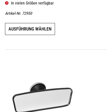
In vielen Größen verfügbar
Artikel-Nr. 72950
Dieses
AUSFÜHRUNG WÄHLEN
Produkt
weist
mehrere
Varianten
auf.
Die
Optionen
können
auf
der
Produktseite
gewählt
werden