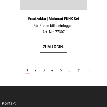
Ersatzakku | Motorrad FUNK Set
Für Preise bitte einloggen
Art.-Nr.: 77307
ZUM LOGIN.
1
2
3
4
5
…
21
→
Kontakt