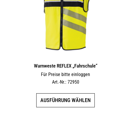
Warnweste REFLEX „Fahrschule“
Für Preise bitte einloggen
Art.-Nr.: 72950
Dieses
AUSFÜHRUNG WÄHLEN
Produkt
weist
mehrere
Varianten