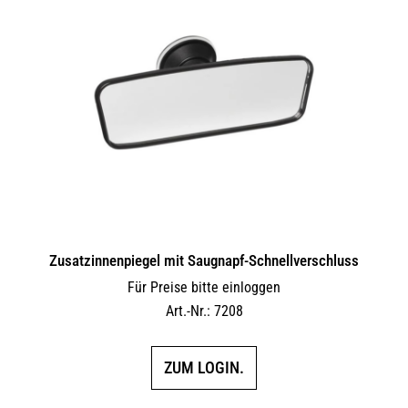
auf.
Die
Optionen
können
auf
der
Produktseite
gewählt
werden
Zusatzinnenpiegel mit Saugnapf-Schnellverschluss
Für Preise bitte einloggen
Art.-Nr.: 7208
ZUM LOGIN.