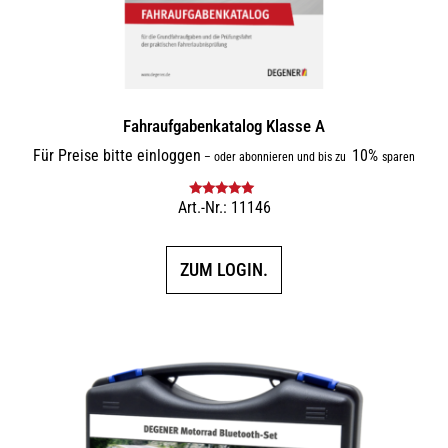
Fahraufgabenkatalog Klasse A
Für Preise bitte einloggen
10%
–
oder abonnieren und bis zu
sparen
Art.-Nr.: 11146
Bewertet mit
5.00
von 5
ZUM LOGIN.