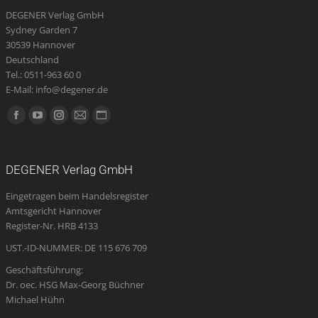
DEGENER Verlag GmbH
Sydney Garden 7
30539 Hannover
Deutschland
Tel.: 0511-963 60 0
E-Mail: info@degener.de
Finden Sie uns auf:
Facebook
YouTube
Instagram
E-
Website
page
page
page
Mail
page
opens
opens
opens
page
opens
DEGENER Verlag GmbH
in
in
in
opens
in
Eingetragen beim Handelsregister
new
new
new
in
new
Amtsgericht Hannover
window
window
window
new
window
Register-Nr. HRB 4133
window
UST.-ID-NUMMER: DE 115 676 709
Geschäftsführung:
Dr. oec. HSG Max-Georg Büchner
Michael Hühn