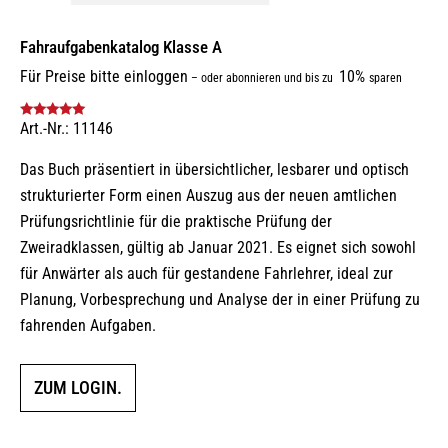
Fahraufgabenkatalog Klasse A
Für Preise bitte einloggen
10%
–
oder abonnieren und bis zu
sparen
Art.-Nr.: 11146
Bewertet mit
5.00
von 5
Das Buch präsentiert in übersichtlicher, lesbarer und optisch
strukturierter Form einen Auszug aus der neuen amtlichen
Prüfungsrichtlinie für die praktische Prüfung der
Zweiradklassen, gültig ab Januar 2021. Es eignet sich sowohl
für Anwärter als auch für gestandene Fahrlehrer, ideal zur
Planung, Vorbesprechung und Analyse der in einer Prüfung zu
fahrenden Aufgaben.
ZUM LOGIN.