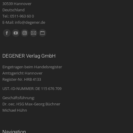
werden
30539 Hannover
Deutschland
Tel.: 0511-963 60 0
E-Mail: info@degener.de
Finden Sie uns auf:
Facebook
YouTube
Instagram
E-
Website
page
page
page
Mail
page
opens
opens
opens
page
opens
DEGENER Verlag GmbH
in
in
in
opens
in
Eingetragen beim Handelsregister
new
new
new
in
new
Amtsgericht Hannover
window
window
window
new
window
Register-Nr. HRB 4133
window
UST.-ID-NUMMER: DE 115 676 709
Geschäftsführung:
Dr. oec. HSG Max-Georg Büchner
Michael Hühn
Navigation