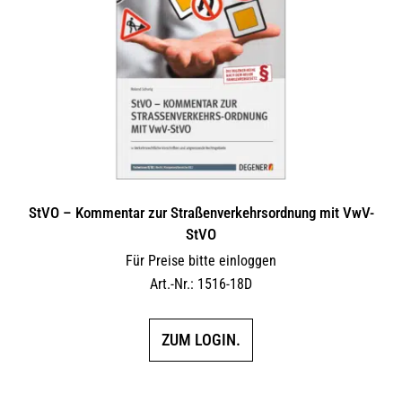
Optionen
können
auf
der
Produktseite
gewählt
werden
StVO – Kommentar zur Straßenverkehrsordnung mit VwV-
StVO
Für Preise bitte einloggen
Art.-Nr.: 1516-18D
ZUM LOGIN.