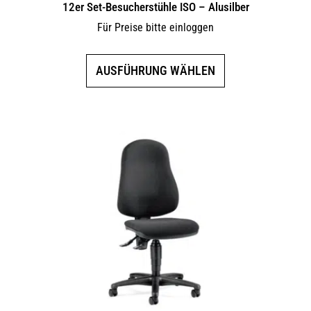
12er Set-Besucherstühle ISO – Alusilber
Für Preise bitte einloggen
Dieses
AUSFÜHRUNG WÄHLEN
Produkt
weist
mehrere
Varianten
auf.
Die
Optionen
können
auf
der
Produktseite
gewählt
werden