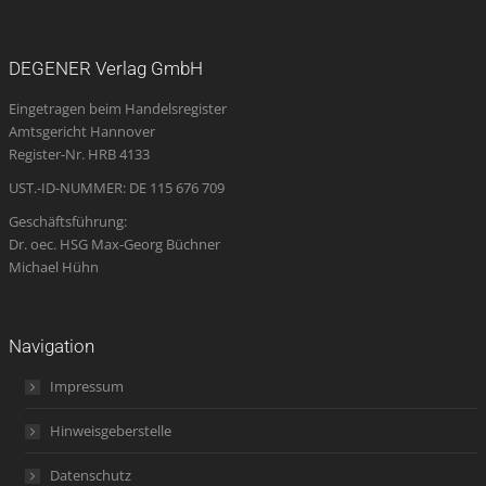
page
page
page
Mail
page
opens
opens
opens
page
opens
DEGENER Verlag GmbH
in
in
in
opens
in
Eingetragen beim Handelsregister
new
new
new
in
new
Amtsgericht Hannover
window
window
window
new
window
Register-Nr. HRB 4133
window
UST.-ID-NUMMER: DE 115 676 709
Geschäftsführung:
Dr. oec. HSG Max-Georg Büchner
Michael Hühn
Navigation
Impressum
Hinweisgeberstelle
Datenschutz