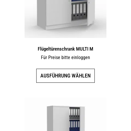
Flügeltürenschrank MULTI M
Für Preise bitte einloggen
Dieses
AUSFÜHRUNG WÄHLEN
Produkt
weist
mehrere
Varianten
auf.
Die
Optionen