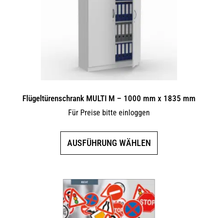
können
auf
der
Produktseite
gewählt
werden
Flügeltürenschrank MULTI M – 1000 mm x 1835 mm
Für Preise bitte einloggen
Dieses
AUSFÜHRUNG WÄHLEN
Produkt
weist
mehrere
Varianten
auf.
Die