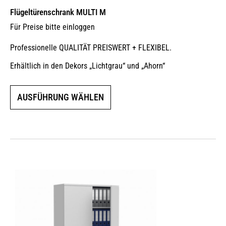
Flügeltürenschrank MULTI M
Für Preise bitte einloggen
Professionelle QUALITÄT PREISWERT + FLEXIBEL.
Erhältlich in den Dekors „Lichtgrau“ und „Ahorn“
Dieses
AUSFÜHRUNG WÄHLEN
Produkt
weist
mehrere
Varianten
auf.
Die
Optionen
können
auf
der