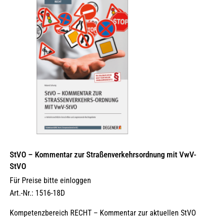
Optionen
können
auf
der
Produktseite
gewählt
werden
StVO – Kommentar zur Straßenverkehrsordnung mit VwV-
StVO
Für Preise bitte einloggen
Art.-Nr.: 1516-18D
Kompetenzbereich RECHT – Kommentar zur aktuellen StVO