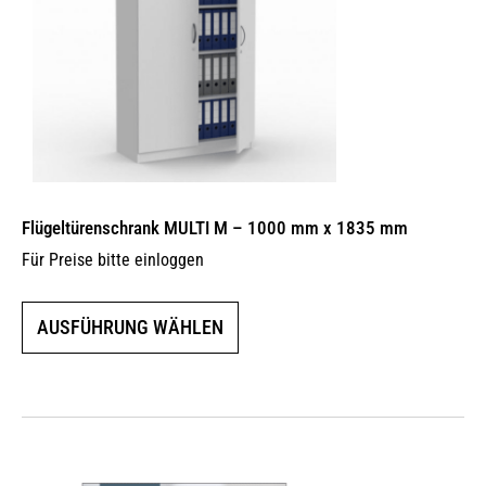
Produktseite
gewählt
werden
Flügeltürenschrank MULTI M – 1000 mm x 1835 mm
Für Preise bitte einloggen
Dieses
AUSFÜHRUNG WÄHLEN
Produkt
weist
mehrere
Varianten
auf.
Die