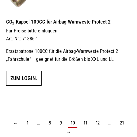
CO
-Kapsel 100CC für Airbag-Warnweste Protect 2
2
Für Preise bitte einloggen
Art.-Nr.: 71886-1
Ersatzpatrone 100CC für die Airbag-Warnweste Protect 2
„Fahrschule“ – geeignet für die Größen bis XXL und LL
ZUM LOGIN.
←
1
…
8
9
10
11
12
…
21
→