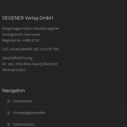
page
page
page
Mail
page
opens
opens
opens
page
opens
DEGENER Verlag GmbH
in
in
in
opens
in
Eingetragen beim Handelsregister
new
new
new
in
new
Amtsgericht Hannover
window
window
window
new
window
Register-Nr. HRB 4133
window
UST.-ID-NUMMER: DE 115 676 709
Geschäftsführung:
Dr. oec. HSG Max-Georg Büchner
Michael Hühn
Navigation
Impressum
Hinweisgeberstelle
Datenschutz