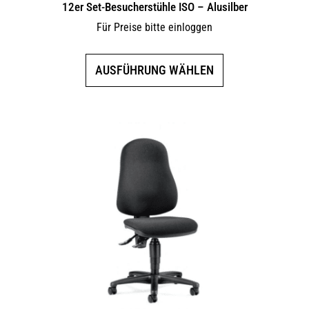
12er Set-Besucherstühle ISO – Alusilber
Für Preise bitte einloggen
Dieses
AUSFÜHRUNG WÄHLEN
Produkt
weist
mehrere
Varianten
auf.
Die
Optionen
können
auf
der
Produktseite
gewählt
werden