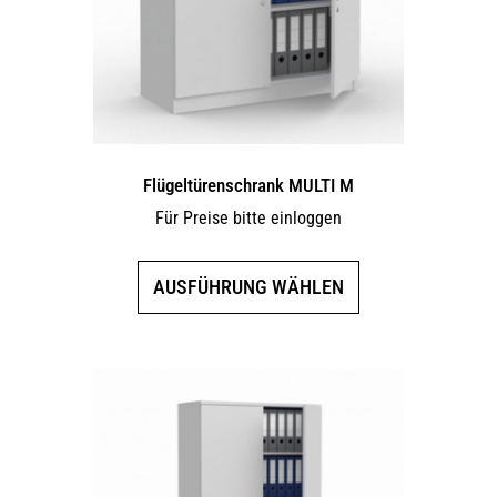
Flügeltürenschrank MULTI M
Für Preise bitte einloggen
Dieses
AUSFÜHRUNG WÄHLEN
Produkt
weist
mehrere
Varianten
auf.
Die
Optionen