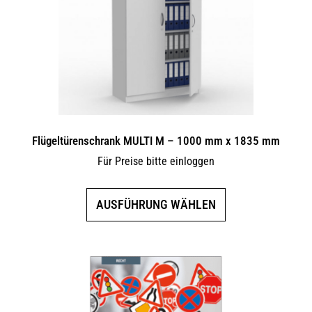
können
auf
der
Produktseite
gewählt
werden
Flügeltürenschrank MULTI M – 1000 mm x 1835 mm
Für Preise bitte einloggen
Dieses
AUSFÜHRUNG WÄHLEN
Produkt
weist
mehrere
Varianten
auf.
Die