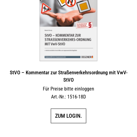
Optionen
können
auf
der
Produktseite
gewählt
werden
StVO – Kommentar zur Straßenverkehrsordnung mit VwV-
StVO
Für Preise bitte einloggen
Art.-Nr.: 1516-18D
ZUM LOGIN.