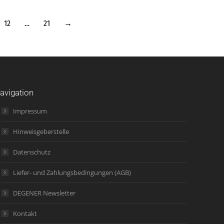
12
…
21
→
avigation
Impressum
Hinweisgeberstelle
Datenschutz
Liefer- und Zahlungsbedingungen (AGB)
DEGENER Newsletter
Kontakt