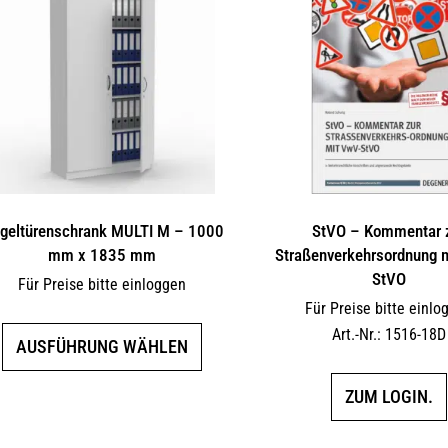
ügeltürenschrank MULTI M – 1000
StVO – Kommentar 
mm x 1835 mm
Straßenverkehrsordnung 
StVO
Für Preise bitte einloggen
Für Preise bitte einlo
Dieses
Art.-Nr.: 1516-18D
AUSFÜHRUNG WÄHLEN
Produkt
weist
ZUM LOGIN.
mehrere
Varianten