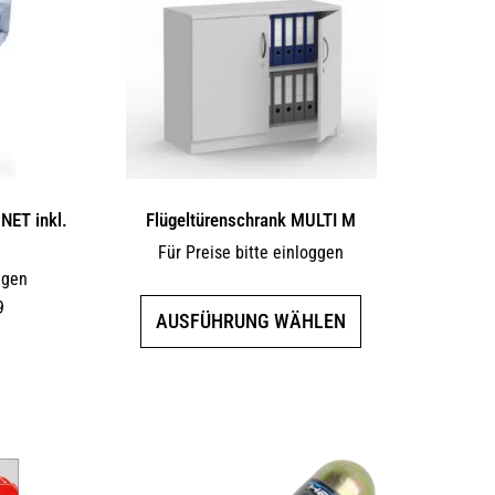
Optionen
können
auf
der
Produktseite
gewählt
werden
NET inkl.
Flügeltürenschrank MULTI M
Für Preise bitte einloggen
ggen
9
Dieses
AUSFÜHRUNG WÄHLEN
Produkt
weist
mehrere
Varianten
auf.
Die