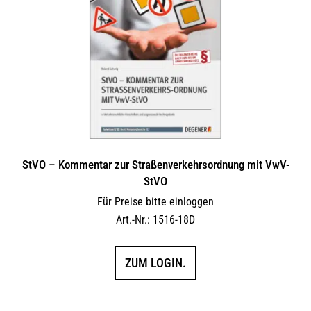
Optionen
können
auf
der
Produktseite
gewählt
werden
StVO – Kommentar zur Straßenverkehrsordnung mit VwV-
StVO
Für Preise bitte einloggen
Art.-Nr.: 1516-18D
ZUM LOGIN.