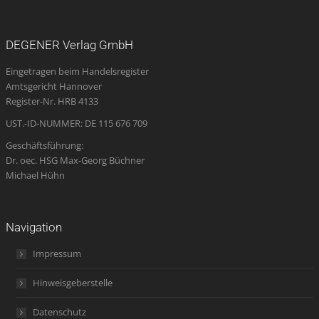
page
page
page
Mail
page
opens
opens
opens
page
opens
DEGENER Verlag GmbH
in
in
in
opens
in
Eingetragen beim Handelsregister
new
new
new
in
new
Amtsgericht Hannover
window
window
window
new
window
Register-Nr. HRB 4133
window
UST.-ID-NUMMER: DE 115 676 709
Geschäftsführung:
Dr. oec. HSG Max-Georg Büchner
Michael Hühn
Navigation
Impressum
Hinweisgeberstelle
Datenschutz