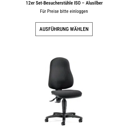
12er Set-Besucherstühle ISO – Alusilber
Für Preise bitte einloggen
Dieses
AUSFÜHRUNG WÄHLEN
Produkt
weist
mehrere
Varianten
auf.
Die
Optionen
können
auf
der
Produktseite
gewählt
werden