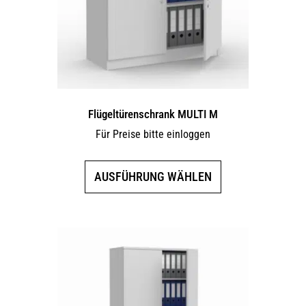
Flügeltürenschrank MULTI M
Für Preise bitte einloggen
Dieses
AUSFÜHRUNG WÄHLEN
Produkt
weist
mehrere
Varianten
auf.
Die
Optionen