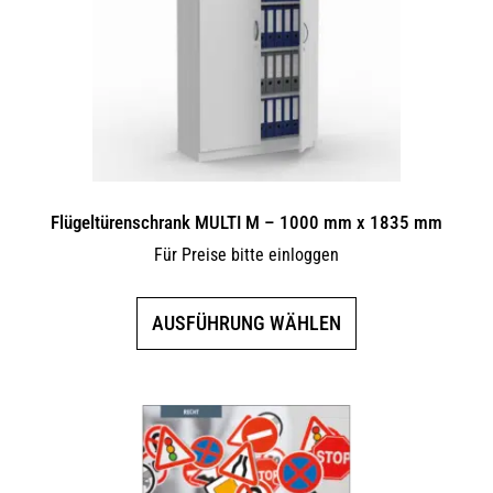
können
auf
der
Produktseite
gewählt
werden
Flügeltürenschrank MULTI M – 1000 mm x 1835 mm
Für Preise bitte einloggen
Dieses
AUSFÜHRUNG WÄHLEN
Produkt
weist
mehrere
Varianten
auf.
Die