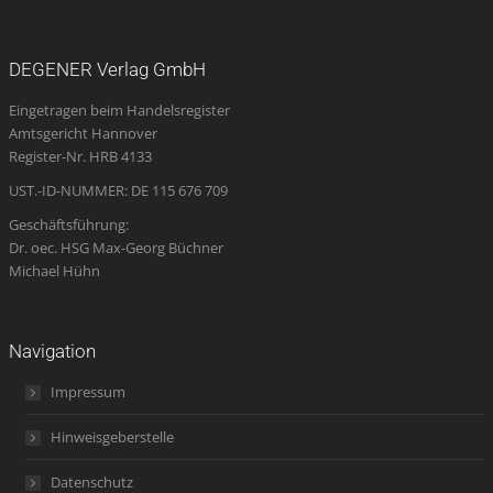
page
page
page
Mail
page
opens
opens
opens
page
opens
DEGENER Verlag GmbH
in
in
in
opens
in
Eingetragen beim Handelsregister
new
new
new
in
new
Amtsgericht Hannover
window
window
window
new
window
Register-Nr. HRB 4133
window
UST.-ID-NUMMER: DE 115 676 709
Geschäftsführung:
Dr. oec. HSG Max-Georg Büchner
Michael Hühn
Navigation
Impressum
Hinweisgeberstelle
Datenschutz