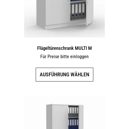
Flügeltürenschrank MULTI M
Für Preise bitte einloggen
Dieses
AUSFÜHRUNG WÄHLEN
Produkt
weist
mehrere
Varianten
auf.
Die
Optionen