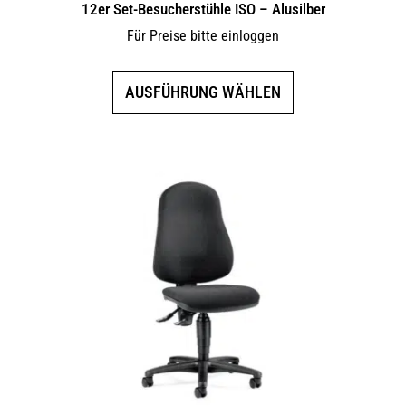
12er Set-Besucherstühle ISO – Alusilber
Für Preise bitte einloggen
Dieses
AUSFÜHRUNG WÄHLEN
Produkt
weist
mehrere
Varianten
auf.
Die
Optionen
können
auf
der
Produktseite
gewählt
werden