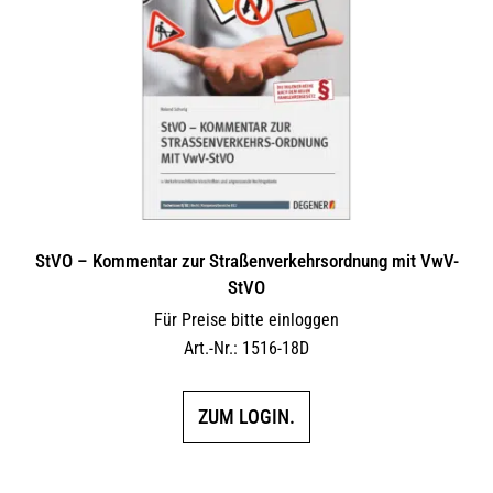
Optionen
können
auf
der
Produktseite
gewählt
werden
StVO – Kommentar zur Straßenverkehrsordnung mit VwV-
StVO
Für Preise bitte einloggen
Art.-Nr.: 1516-18D
ZUM LOGIN.