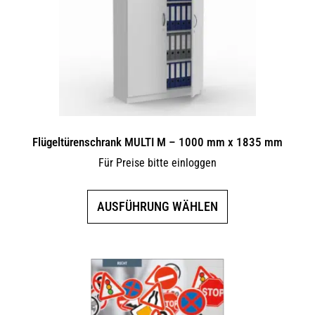
können
auf
der
Produktseite
gewählt
werden
Flügeltürenschrank MULTI M – 1000 mm x 1835 mm
Für Preise bitte einloggen
Dieses
AUSFÜHRUNG WÄHLEN
Produkt
weist
mehrere
Varianten
auf.
Die