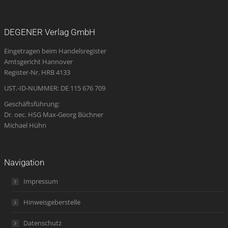
page
page
page
Mail
page
opens
opens
opens
page
opens
DEGENER Verlag GmbH
in
in
in
opens
in
Eingetragen beim Handelsregister
new
new
new
in
new
Amtsgericht Hannover
window
window
window
new
window
Register-Nr. HRB 4133
window
UST.-ID-NUMMER: DE 115 676 709
Geschäftsführung:
Dr. oec. HSG Max-Georg Büchner
Michael Hühn
Navigation
Impressum
Hinweisgeberstelle
Datenschutz