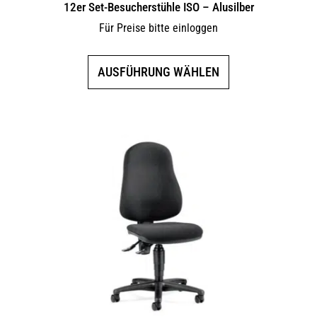
12er Set-Besucherstühle ISO – Alusilber
Für Preise bitte einloggen
Dieses
AUSFÜHRUNG WÄHLEN
Produkt
weist
mehrere
Varianten
auf.
Die
Optionen
können
auf
der
Produktseite
gewählt
werden