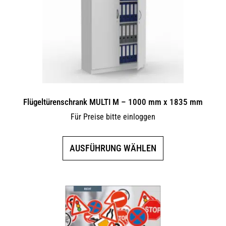
können
auf
der
Produktseite
gewählt
werden
Flügeltürenschrank MULTI M – 1000 mm x 1835 mm
Für Preise bitte einloggen
Dieses
AUSFÜHRUNG WÄHLEN
Produkt
weist
mehrere
Varianten
auf.
Die