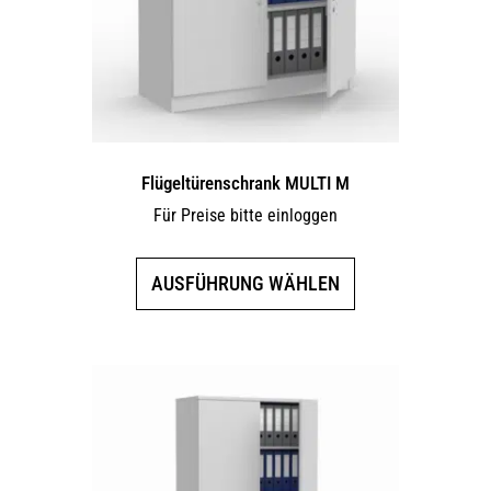
Flügeltürenschrank MULTI M
Für Preise bitte einloggen
Dieses
AUSFÜHRUNG WÄHLEN
Produkt
weist
mehrere
Varianten
auf.
Die
Optionen