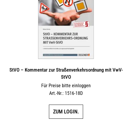
Optionen
können
auf
der
Produktseite
gewählt
werden
StVO – Kommentar zur Straßenverkehrsordnung mit VwV-
StVO
Für Preise bitte einloggen
Art.-Nr.: 1516-18D
ZUM LOGIN.