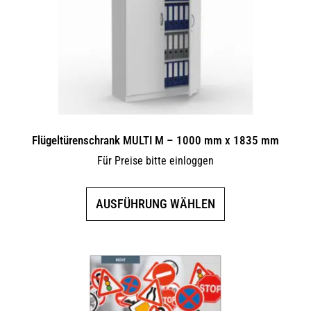
können
auf
der
Produktseite
gewählt
werden
Flügeltürenschrank MULTI M – 1000 mm x 1835 mm
Für Preise bitte einloggen
Dieses
AUSFÜHRUNG WÄHLEN
Produkt
weist
mehrere
Varianten
auf.
Die