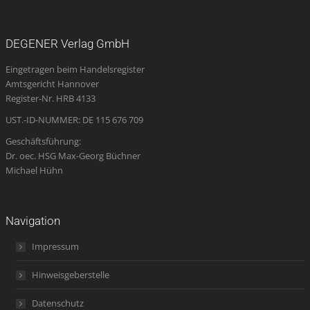
page
page
page
Mail
page
opens
opens
opens
page
opens
DEGENER Verlag GmbH
in
in
in
opens
in
Eingetragen beim Handelsregister
new
new
new
in
new
Amtsgericht Hannover
window
window
window
new
window
Register-Nr. HRB 4133
window
UST.-ID-NUMMER: DE 115 676 709
Geschäftsführung:
Dr. oec. HSG Max-Georg Büchner
Michael Hühn
Navigation
Impressum
Hinweisgeberstelle
Datenschutz