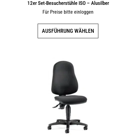
12er Set-Besucherstühle ISO – Alusilber
Für Preise bitte einloggen
Dieses
AUSFÜHRUNG WÄHLEN
Produkt
weist
mehrere
Varianten
auf.
Die
Optionen
können
auf
der
Produktseite
gewählt
werden