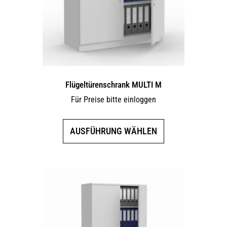
Flügeltürenschrank MULTI M
Für Preise bitte einloggen
Dieses
AUSFÜHRUNG WÄHLEN
Produkt
weist
mehrere
Varianten
auf.
Die
Optionen