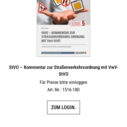
Optionen
können
auf
der
Produktseite
gewählt
werden
StVO – Kommentar zur Straßenverkehrsordnung mit VwV-
StVO
Für Preise bitte einloggen
Art.-Nr.: 1516-18D
ZUM LOGIN.