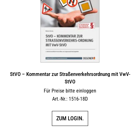
Optionen
können
auf
der
Produktseite
gewählt
werden
StVO – Kommentar zur Straßenverkehrsordnung mit VwV-
StVO
Für Preise bitte einloggen
Art.-Nr.: 1516-18D
ZUM LOGIN.