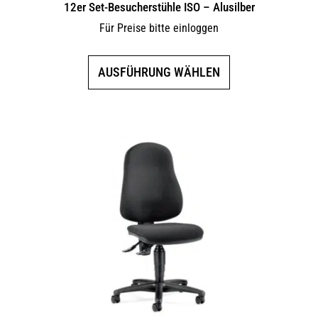
12er Set-Besucherstühle ISO – Alusilber
Für Preise bitte einloggen
Dieses
AUSFÜHRUNG WÄHLEN
Produkt
weist
mehrere
Varianten
auf.
Die
Optionen
können
auf
der
Produktseite
gewählt
werden