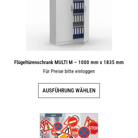
können
auf
der
Produktseite
gewählt
werden
Flügeltürenschrank MULTI M – 1000 mm x 1835 mm
Für Preise bitte einloggen
Dieses
AUSFÜHRUNG WÄHLEN
Produkt
weist
mehrere
Varianten
auf.
Die