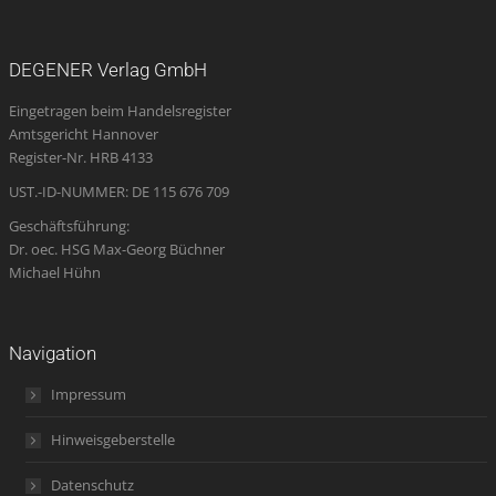
page
page
page
Mail
page
opens
opens
opens
page
opens
DEGENER Verlag GmbH
in
in
in
opens
in
Eingetragen beim Handelsregister
new
new
new
in
new
Amtsgericht Hannover
window
window
window
new
window
Register-Nr. HRB 4133
window
UST.-ID-NUMMER: DE 115 676 709
Geschäftsführung:
Dr. oec. HSG Max-Georg Büchner
Michael Hühn
Navigation
Impressum
Hinweisgeberstelle
Datenschutz