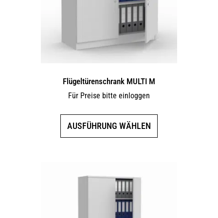
Flügeltürenschrank MULTI M
Für Preise bitte einloggen
Dieses
AUSFÜHRUNG WÄHLEN
Produkt
weist
mehrere
Varianten
auf.
Die
Optionen