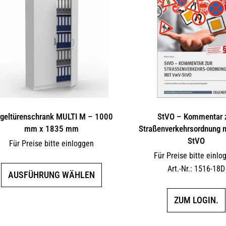
ügeltürenschrank MULTI M – 1000
StVO – Kommentar 
mm x 1835 mm
Straßenverkehrsordnung 
StVO
Für Preise bitte einloggen
Für Preise bitte einlo
Dieses
Art.-Nr.: 1516-18D
AUSFÜHRUNG WÄHLEN
Produkt
weist
ZUM LOGIN.
mehrere
Varianten