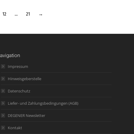
12
…
21
→
avigation
Impressum
Hinweisgeberstelle
Datenschutz
Liefer- und Zahlungsbedingungen (AGB)
DEGENER Newsletter
Kontakt