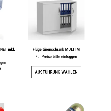
Optionen
können
auf
der
Produktseite
gewählt
werden
NET inkl.
Flügeltürenschrank MULTI M
Für Preise bitte einloggen
ggen
9
Dieses
AUSFÜHRUNG WÄHLEN
Produkt
weist
mehrere
Varianten
auf.
Die