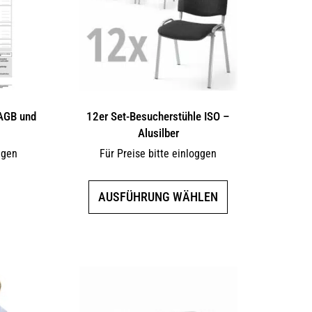
 AGB und
12er Set-Besucherstühle ISO –
Alusilber
ggen
Für Preise bitte einloggen
Dieses
AUSFÜHRUNG WÄHLEN
Produkt
weist
mehrere
Varianten
auf.
Die