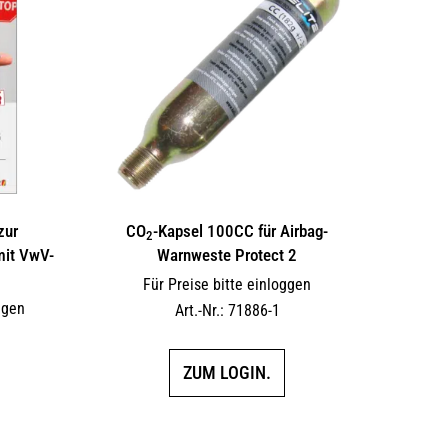
Optionen
können
auf
der
Produktseite
gewählt
werden
zur
CO
-Kapsel 100CC für Airbag-
2
mit VwV-
Warnweste Protect 2
Für Preise bitte einloggen
ggen
Art.-Nr.: 71886-1
ZUM LOGIN.