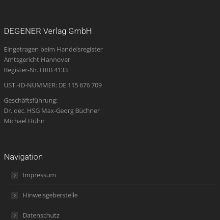
page
page
page
Mail
page
opens
opens
opens
page
opens
DEGENER Verlag GmbH
in
in
in
opens
in
Eingetragen beim Handelsregister
new
new
new
in
new
Amtsgericht Hannover
window
window
window
new
window
Register-Nr. HRB 4133
window
UST.-ID-NUMMER: DE 115 676 709
Geschäftsführung:
Dr. oec. HSG Max-Georg Büchner
Michael Hühn
Navigation
Impressum
Hinweisgeberstelle
Datenschutz