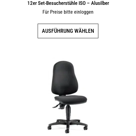
12er Set-Besucherstühle ISO – Alusilber
Für Preise bitte einloggen
Dieses
AUSFÜHRUNG WÄHLEN
Produkt
weist
mehrere
Varianten
auf.
Die
Optionen
können
auf
der
Produktseite
gewählt
werden