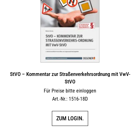
Optionen
können
auf
der
Produktseite
gewählt
werden
StVO – Kommentar zur Straßenverkehrsordnung mit VwV-
StVO
Für Preise bitte einloggen
Art.-Nr.: 1516-18D
ZUM LOGIN.