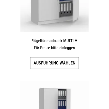
Flügeltürenschrank MULTI M
Für Preise bitte einloggen
Dieses
AUSFÜHRUNG WÄHLEN
Produkt
weist
mehrere
Varianten
auf.
Die
Optionen