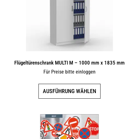
können
auf
der
Produktseite
gewählt
werden
Flügeltürenschrank MULTI M – 1000 mm x 1835 mm
Für Preise bitte einloggen
Dieses
AUSFÜHRUNG WÄHLEN
Produkt
weist
mehrere
Varianten
auf.
Die