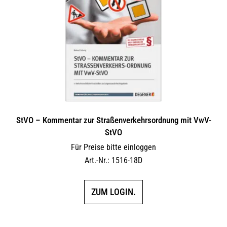
Optionen
können
auf
der
Produktseite
gewählt
werden
StVO – Kommentar zur Straßenverkehrsordnung mit VwV-
StVO
Für Preise bitte einloggen
Art.-Nr.: 1516-18D
ZUM LOGIN.