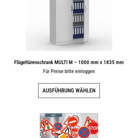
können
auf
der
Produktseite
gewählt
werden
Flügeltürenschrank MULTI M – 1000 mm x 1835 mm
Für Preise bitte einloggen
Dieses
AUSFÜHRUNG WÄHLEN
Produkt
weist
mehrere
Varianten
auf.
Die