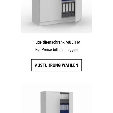
Flügeltürenschrank MULTI M
Für Preise bitte einloggen
Dieses
AUSFÜHRUNG WÄHLEN
Produkt
weist
mehrere
Varianten
auf.
Die
Optionen