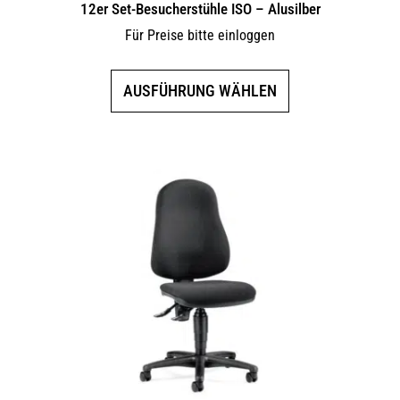
12er Set-Besucherstühle ISO – Alusilber
Für Preise bitte einloggen
Dieses
AUSFÜHRUNG WÄHLEN
Produkt
weist
mehrere
Varianten
auf.
Die
Optionen
können
auf
der
Produktseite
gewählt
werden