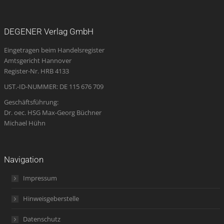
page
page
page
Mail
page
opens
opens
opens
page
opens
DEGENER Verlag GmbH
in
in
in
opens
in
Eingetragen beim Handelsregister
new
new
new
in
new
Amtsgericht Hannover
window
window
window
new
window
Register-Nr. HRB 4133
window
UST.-ID-NUMMER: DE 115 676 709
Geschäftsführung:
Dr. oec. HSG Max-Georg Büchner
Michael Hühn
Navigation
Impressum
Hinweisgeberstelle
Datenschutz