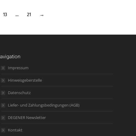
13
…
21
→
avigation
Impressum
Hinweisgeberstelle
Datenschutz
Liefer- und Zahlungsbedingungen (AGB)
DEGENER Newsletter
Kontakt