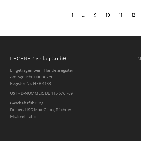
←
1
…
9
10
11
12
DEGENER Verlag GmbH
N
Eingetragen beim Handelsregister
Amtsgericht Hannover
Register-Nr. HRB 4133
UST.-ID-NUMMER: DE 115 676 709
Geschäftsführung:
Dr. oec. HSG Max-Georg Büchner
Michael Hühn