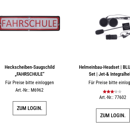
Heckscheiben-Saugschild
Helmeinbau-Headset | B
„FAHRSCHULE“
Set | Jet-& Integralh
Für Preise bitte einloggen
Für Preise bitte einlo
Art.-Nr.: M6962
Art.-Nr.: 77602
Bewertet
mit
3.00
ZUM LOGIN.
von 5
ZUM LOGIN.