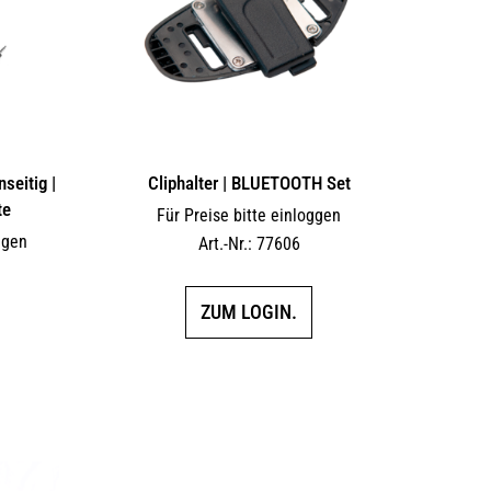
auf
auf
der
der
Produktseite
Produktseite
gewählt
gewählt
werden
werden
seitig |
Cliphalter | BLUETOOTH Set
te
Für Preise bitte einloggen
ggen
Art.-Nr.: 77606
ZUM LOGIN.