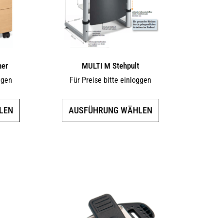
ner
MULTI M Stehpult
ggen
Für Preise bitte einloggen
Dieses
Dieses
LEN
AUSFÜHRUNG WÄHLEN
Produkt
Produkt
weist
weist
mehrere
mehrere
Varianten
Varianten
auf.
auf.
Die
Die
Optionen
Optionen
können
können