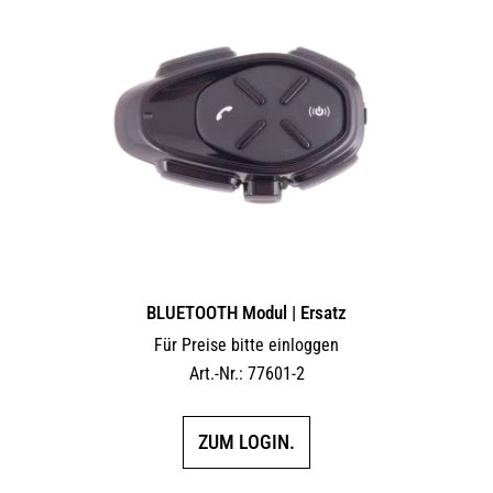
auf.
Die
Optionen
können
auf
der
Produktseite
gewählt
werden
BLUETOOTH Modul | Ersatz
Für Preise bitte einloggen
Art.-Nr.: 77601-2
ZUM LOGIN.