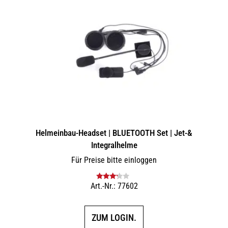
Helmeinbau-Headset | BLUETOOTH Set | Jet-&
Integralhelme
Für Preise bitte einloggen
Art.-Nr.: 77602
Bewertet
mit
3.00
von 5
ZUM LOGIN.