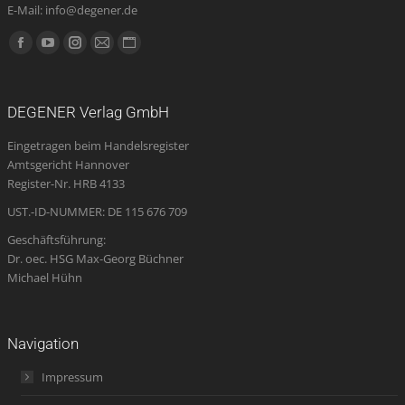
E-Mail: info@degener.de
Finden Sie uns auf:
Facebook
YouTube
Instagram
E-
Website
page
page
page
Mail
page
opens
opens
opens
page
opens
DEGENER Verlag GmbH
in
in
in
opens
in
Eingetragen beim Handelsregister
new
new
new
in
new
Amtsgericht Hannover
window
window
window
new
window
Register-Nr. HRB 4133
window
UST.-ID-NUMMER: DE 115 676 709
Geschäftsführung:
Dr. oec. HSG Max-Georg Büchner
Michael Hühn
Navigation
Impressum