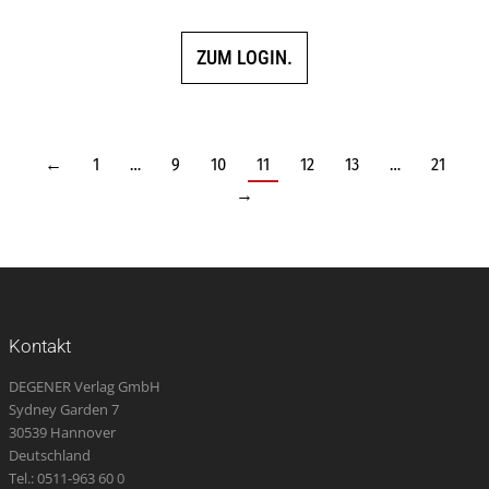
ZUM LOGIN.
←
1
…
9
10
11
12
13
…
21
→
Kontakt
DEGENER Verlag GmbH
Sydney Garden 7
30539 Hannover
Deutschland
Tel.: 0511-963 60 0