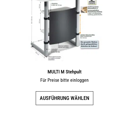
Die
Optionen
können
auf
der
Produktseite
gewählt
werden
MULTI M Stehpult
Für Preise bitte einloggen
Dieses
AUSFÜHRUNG WÄHLEN
Produkt
weist
mehrere
Varianten