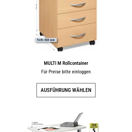
MULTI M Rollcontainer
Für Preise bitte einloggen
Dieses
AUSFÜHRUNG WÄHLEN
Produkt
weist
mehrere
Varianten
auf.