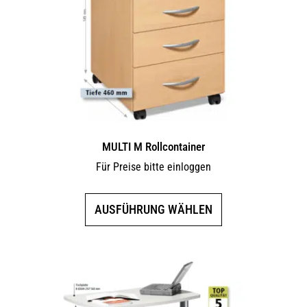
MULTI M Rollcontainer
Für Preise bitte einloggen
Dieses
AUSFÜHRUNG WÄHLEN
Produkt
weist
mehrere
Varianten
auf.