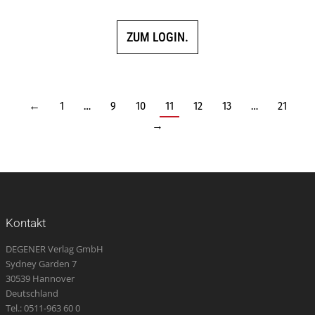
ZUM LOGIN.
←
1
…
9
10
11
12
13
…
21
→
Kontakt
DEGENER Verlag GmbH
Sydney Garden 7
30539 Hannover
Deutschland
Tel.: 0511-963 60 0