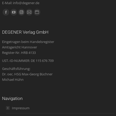
E-Mail: info@degener.de
Finden Sie uns auf:
Facebook
YouTube
Instagram
E-
Website
page
page
page
Mail
page
opens
opens
opens
page
opens
DEGENER Verlag GmbH
in
in
in
opens
in
Eingetragen beim Handelsregister
new
new
new
in
new
Amtsgericht Hannover
window
window
window
new
window
Register-Nr. HRB 4133
window
UST.-ID-NUMMER: DE 115 676 709
Geschäftsführung:
Dr. oec. HSG Max-Georg Büchner
Michael Hühn
Navigation
Impressum