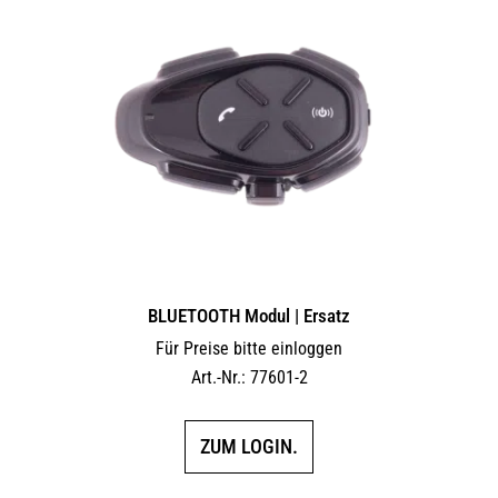
auf.
Die
Optionen
können
auf
der
Produktseite
gewählt
werden
BLUETOOTH Modul | Ersatz
Für Preise bitte einloggen
Art.-Nr.: 77601-2
ZUM LOGIN.