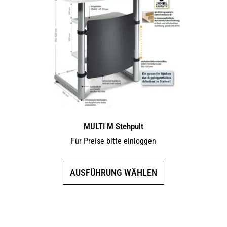
Die
Optionen
können
auf
der
Produktseite
gewählt
werden
MULTI M Stehpult
Für Preise bitte einloggen
Dieses
AUSFÜHRUNG WÄHLEN
Produkt
weist
mehrere
Varianten