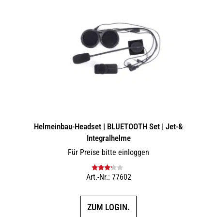
Helmeinbau-Headset | BLUETOOTH Set | Jet-&
Integralhelme
Für Preise bitte einloggen
Art.-Nr.: 77602
Bewertet
mit
3.00
von 5
ZUM LOGIN.