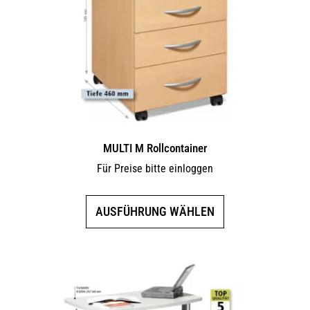
MULTI M Rollcontainer
Für Preise bitte einloggen
Dieses
AUSFÜHRUNG WÄHLEN
Produkt
weist
mehrere
Varianten
auf.