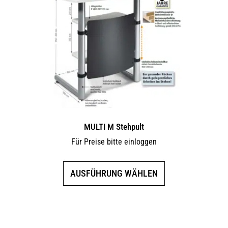
Die
Optionen
können
auf
der
Produktseite
gewählt
werden
MULTI M Stehpult
Für Preise bitte einloggen
Dieses
AUSFÜHRUNG WÄHLEN
Produkt
weist
mehrere
Varianten