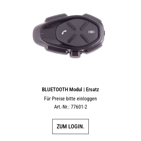
auf.
Die
Optionen
können
auf
der
Produktseite
gewählt
werden
BLUETOOTH Modul | Ersatz
Für Preise bitte einloggen
Art.-Nr.: 77601-2
ZUM LOGIN.