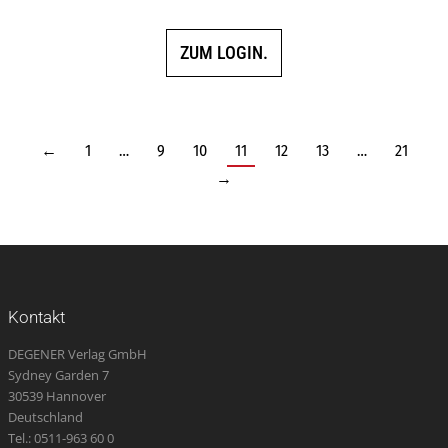
ZUM LOGIN.
←
1
…
9
10
11
12
13
…
21
→
Kontakt
DEGENER Verlag GmbH
Sydney Garden 7
30539 Hannover
Deutschland
Tel.: 0511-963 60 0