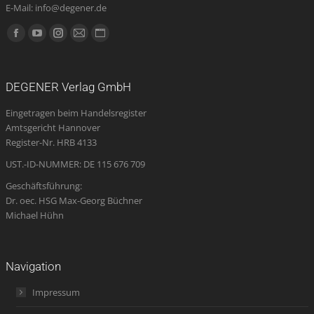
E-Mail: info@degener.de
Finden Sie uns auf:
Facebook
YouTube
Instagram
E-
Website
page
page
page
Mail
page
opens
opens
opens
page
opens
DEGENER Verlag GmbH
in
in
in
opens
in
Eingetragen beim Handelsregister
new
new
new
in
new
Amtsgericht Hannover
window
window
window
new
window
Register-Nr. HRB 4133
window
UST.-ID-NUMMER: DE 115 676 709
Geschäftsführung:
Dr. oec. HSG Max-Georg Büchner
Michael Hühn
Navigation
Impressum