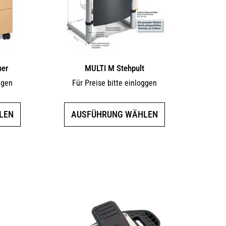
ner
MULTI M Stehpult
ggen
Für Preise bitte einloggen
Dieses
Dieses
LEN
AUSFÜHRUNG WÄHLEN
Produkt
Produkt
weist
weist
mehrere
mehrere
Varianten
Varianten
auf.
auf.
Die
Die
Optionen
Optionen
können
können