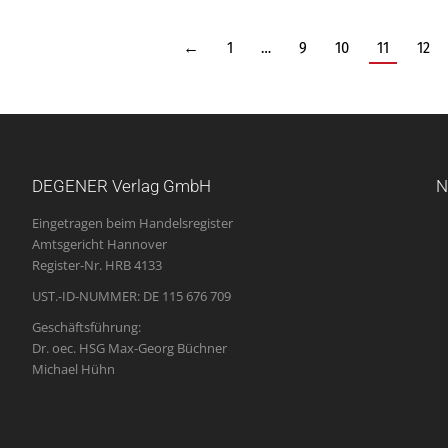
←
1
…
9
10
11
12
DEGENER Verlag GmbH
N
Eingetragen beim Handelsregister
Amtsgericht Hannover
Register-Nr. HRB 4133
UST.-ID-NUMMER: DE 115 676 709
Geschäftsführung:
Dr. oec. HSG Max-Georg Büchner
Michael Hühn