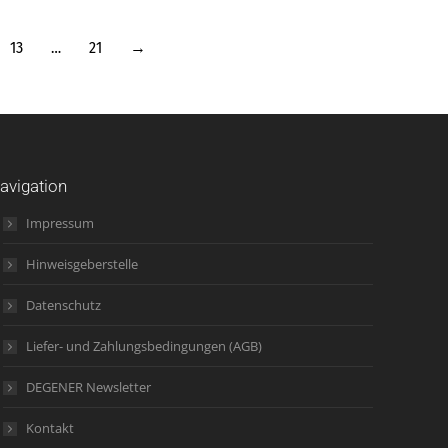
13
…
21
→
avigation
Impressum
Hinweisgeberstelle
Datenschutz
Liefer- und Zahlungsbedingungen (AGB)
DEGENER Newsletter
Kontakt