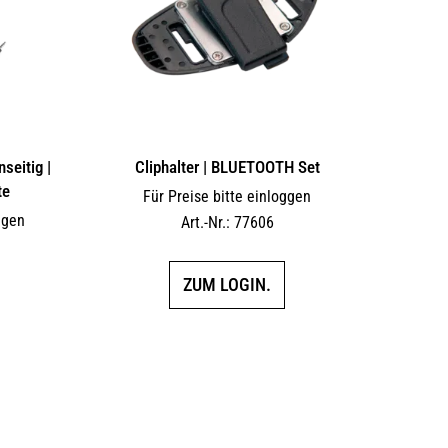
auf
auf
der
der
Produktseite
Produktseite
gewählt
gewählt
werden
werden
seitig |
Cliphalter | BLUETOOTH Set
te
Für Preise bitte einloggen
ggen
Art.-Nr.: 77606
ZUM LOGIN.