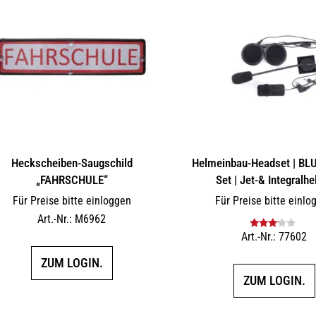
Heckscheiben-Saugschild
Helmeinbau-Headset | B
„FAHRSCHULE“
Set | Jet-& Integralh
Für Preise bitte einloggen
Für Preise bitte einlo
Art.-Nr.: M6962
Art.-Nr.: 77602
Bewertet
mit
3.00
ZUM LOGIN.
von 5
ZUM LOGIN.