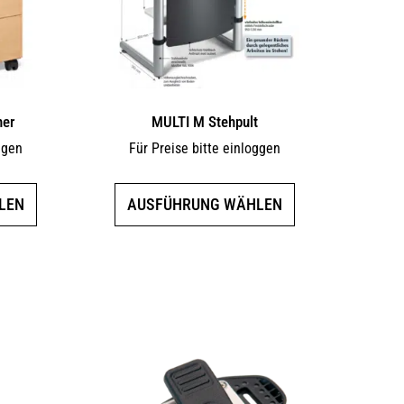
ner
MULTI M Stehpult
ggen
Für Preise bitte einloggen
Dieses
Dieses
LEN
AUSFÜHRUNG WÄHLEN
Produkt
Produkt
weist
weist
mehrere
mehrere
Varianten
Varianten
auf.
auf.
Die
Die
Optionen
Optionen
können
können