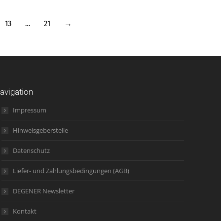
13
…
21
→
avigation
Impressum
Hinweisgeberstelle
Datenschutz
Liefer- und Zahlungsbedingungen (AGB)
DEGENER Newsletter
Kontakt