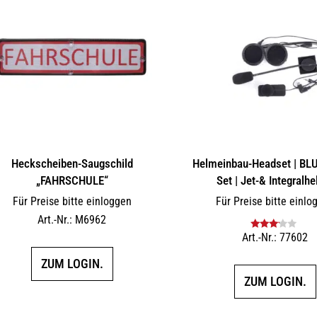
Heckscheiben-Saugschild
Helmeinbau-Headset | B
„FAHRSCHULE“
Set | Jet-& Integralh
Für Preise bitte einloggen
Für Preise bitte einlo
Art.-Nr.: M6962
Art.-Nr.: 77602
Bewertet
mit
3.00
ZUM LOGIN.
von 5
ZUM LOGIN.