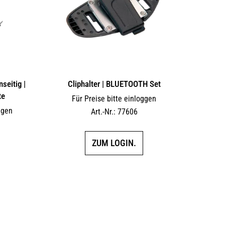
auf
auf
der
der
Produktseite
Produktseite
gewählt
gewählt
werden
werden
seitig |
Cliphalter | BLUETOOTH Set
te
Für Preise bitte einloggen
ggen
Art.-Nr.: 77606
ZUM LOGIN.