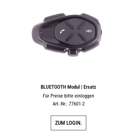
auf.
Die
Optionen
können
auf
der
Produktseite
gewählt
werden
BLUETOOTH Modul | Ersatz
Für Preise bitte einloggen
Art.-Nr.: 77601-2
ZUM LOGIN.