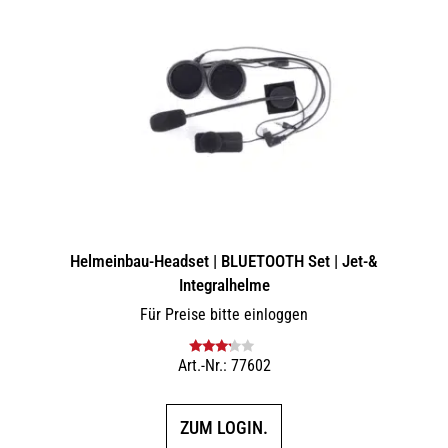
Helmeinbau-Headset | BLUETOOTH Set | Jet-&
Integralhelme
Für Preise bitte einloggen
Art.-Nr.: 77602
Bewertet
mit
3.00
von 5
ZUM LOGIN.