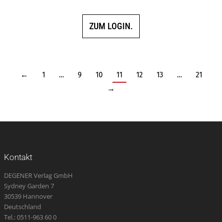
ZUM LOGIN.
←
1
…
9
10
11
12
13
…
21
→
Kontakt
DEGENER Verlag GmbH
Sydney Garden 7
30539 Hannover
Deutschland
Tel.: 0511-963 60 0