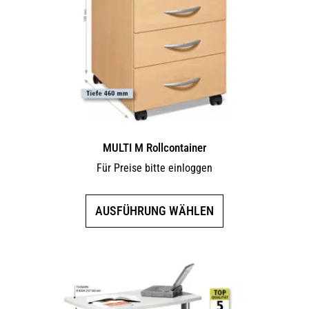
MULTI M Rollcontainer
Für Preise bitte einloggen
Dieses
AUSFÜHRUNG WÄHLEN
Produkt
weist
mehrere
Varianten
auf.