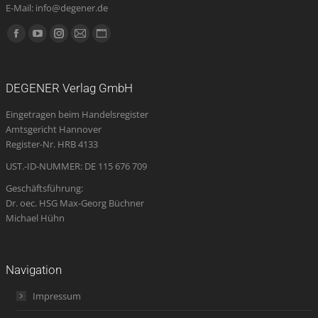
E-Mail: info@degener.de
Finden Sie uns auf:
Facebook
YouTube
Instagram
E-
Website
page
page
page
Mail
page
opens
opens
opens
page
opens
DEGENER Verlag GmbH
in
in
in
opens
in
Eingetragen beim Handelsregister
new
new
new
in
new
Amtsgericht Hannover
window
window
window
new
window
Register-Nr. HRB 4133
window
UST.-ID-NUMMER: DE 115 676 709
Geschäftsführung:
Dr. oec. HSG Max-Georg Büchner
Michael Hühn
Navigation
Impressum