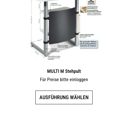
Die
Optionen
können
auf
der
Produktseite
gewählt
werden
MULTI M Stehpult
Für Preise bitte einloggen
Dieses
AUSFÜHRUNG WÄHLEN
Produkt
weist
mehrere
Varianten