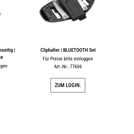
auf
auf
der
der
Produktseite
Produktseite
gewählt
gewählt
werden
werden
seitig |
Cliphalter | BLUETOOTH Set
te
Für Preise bitte einloggen
ggen
Art.-Nr.: 77606
ZUM LOGIN.