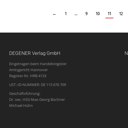
←
1
…
9
10
11
12
DEGENER Verlag GmbH
N
Eingetragen beim Handelsregister
Amtsgericht Hannover
Register-Nr. HRB 4133
UST.-ID-NUMMER: DE 115 676 709
Geschäftsführung:
Dr. oec. HSG Max-Georg Büchner
Michael Hühn