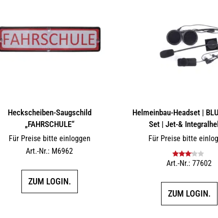
Heckscheiben-Saugschild
Helmeinbau-Headset | B
„FAHRSCHULE“
Set | Jet-& Integralh
Für Preise bitte einloggen
Für Preise bitte einlo
Art.-Nr.: M6962
Art.-Nr.: 77602
Bewertet
mit
3.00
ZUM LOGIN.
von 5
ZUM LOGIN.