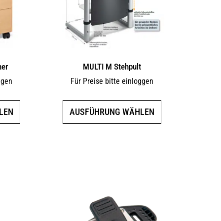
ner
MULTI M Stehpult
ggen
Für Preise bitte einloggen
Dieses
Dieses
LEN
AUSFÜHRUNG WÄHLEN
Produkt
Produkt
weist
weist
mehrere
mehrere
Varianten
Varianten
auf.
auf.
Die
Die
Optionen
Optionen
können
können