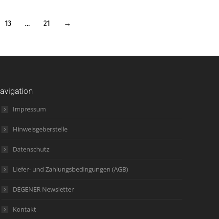
13
…
21
→
avigation
Impressum
Hinweisgeberstelle
Datenschutz
Liefer- und Zahlungsbedingungen (AGB)
DEGENER Newsletter
Kontakt