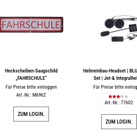
Heckscheiben-Saugschild
Helmeinbau-Headset | B
„FAHRSCHULE“
Set | Jet-& Integralh
Für Preise bitte einloggen
Für Preise bitte einlo
Art.-Nr.: M6962
Art.-Nr.: 77602
Bewertet
mit
3.00
ZUM LOGIN.
von 5
ZUM LOGIN.