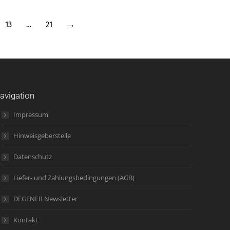
13
…
21
→
avigation
Impressum
Hinweisgeberstelle
Datenschutz
Liefer- und Zahlungsbedingungen (AGB)
DEGENER Newsletter
Kontakt