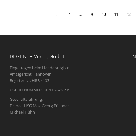
←
1
…
9
10
11
12
DEGENER Verlag GmbH
N
Eingetragen beim Handelsregister
Amtsgericht Hannover
Register-Nr. HRB 4133
UST.-ID-NUMMER: DE 115 676 709
Geschäftsführung:
Dr. oec. HSG Max-Georg Büchner
Michael Hühn