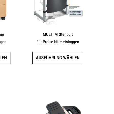
ner
MULTI M Stehpult
ggen
Für Preise bitte einloggen
Dieses
Dieses
LEN
AUSFÜHRUNG WÄHLEN
Produkt
Produkt
weist
weist
mehrere
mehrere
Varianten
Varianten
auf.
auf.
Die
Die
Optionen
Optionen
können
können