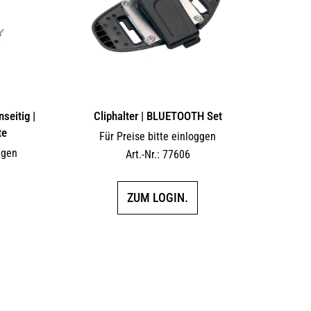
auf
auf
der
der
Produktseite
Produktseite
gewählt
gewählt
werden
werden
seitig |
Cliphalter | BLUETOOTH Set
te
Für Preise bitte einloggen
ggen
Art.-Nr.: 77606
ZUM LOGIN.