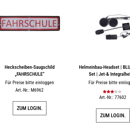
Heckscheiben-Saugschild
Helmeinbau-Headset | B
„FAHRSCHULE“
Set | Jet-& Integralh
Für Preise bitte einloggen
Für Preise bitte einlo
Art.-Nr.: M6962
Art.-Nr.: 77602
Bewertet
mit
3.00
ZUM LOGIN.
von 5
ZUM LOGIN.