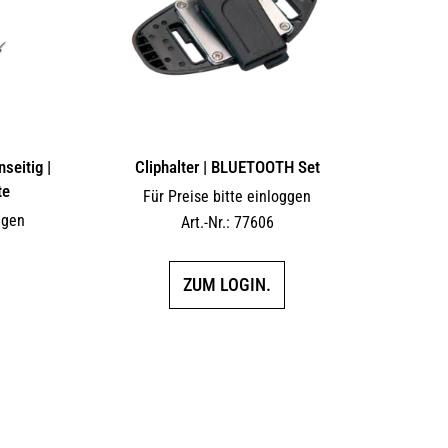
auf
auf
der
der
Produktseite
Produktseite
gewählt
gewählt
werden
werden
seitig |
Cliphalter | BLUETOOTH Set
te
Für Preise bitte einloggen
ggen
Art.-Nr.: 77606
ZUM LOGIN.