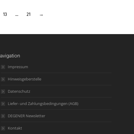
13
…
21
→
avigation
Impressum
Hinweisgeberstelle
Datenschutz
Liefer- und Zahlungsbedingungen (AGB)
DEGENER Newsletter
Kontakt