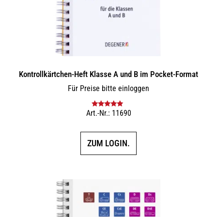
Kontrollkärtchen-Heft Klasse A und B im Pocket-Format
Für Preise bitte einloggen
Art.-Nr.: 11690
Bewertet mit
5.00
von 5
ZUM LOGIN.