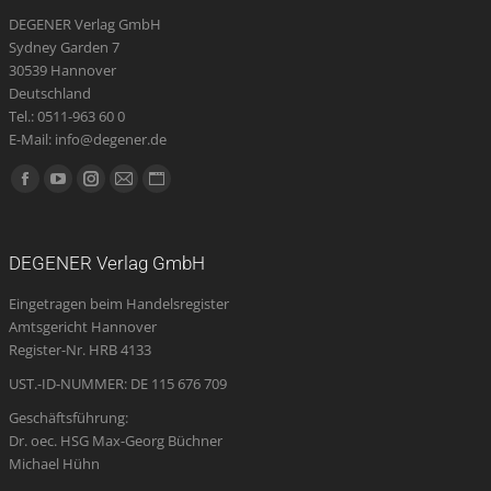
DEGENER Verlag GmbH
Sydney Garden 7
30539 Hannover
Deutschland
Tel.: 0511-963 60 0
E-Mail: info@degener.de
Finden Sie uns auf:
Facebook
YouTube
Instagram
E-
Website
page
page
page
Mail
page
opens
opens
opens
page
opens
DEGENER Verlag GmbH
in
in
in
opens
in
Eingetragen beim Handelsregister
new
new
new
in
new
Amtsgericht Hannover
window
window
window
new
window
Register-Nr. HRB 4133
window
UST.-ID-NUMMER: DE 115 676 709
Geschäftsführung:
Dr. oec. HSG Max-Georg Büchner
Michael Hühn