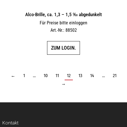
Alco-Brille, ca. 1,3 – 1,5 ‰ abgedunkelt
Für Preise bitte einloggen
Art.-Nr.: 88502
ZUM LOGIN.
←
1
…
10
11
12
13
14
…
21
→
Kontakt