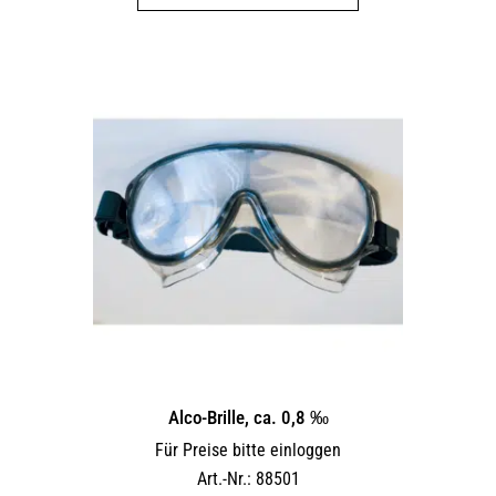
weist
mehrere
Varianten
auf.
Die
Optionen
können
auf
der
Produktseite
gewählt
werden
Alco-Brille, ca. 0,8 ‰
Für Preise bitte einloggen
Art.-Nr.: 88501