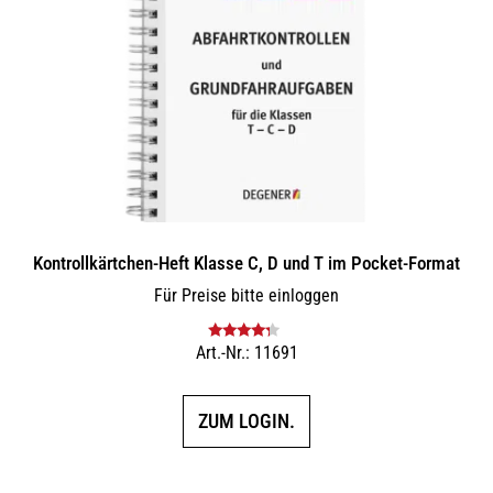
Kontrollkärtchen-Heft Klasse C, D und T im Pocket-Format
Für Preise bitte einloggen
Art.-Nr.: 11691
Bewertet
mit
4.00
von 5
ZUM LOGIN.