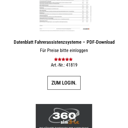
Datenblatt Fahrerassistenzsysteme – PDF-Download
Für Preise bitte einloggen
Art.-Nr.: 41819
Bewertet mit
5.00
von 5
ZUM LOGIN.