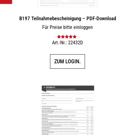
B197 Teilnahmebescheinigung – PDF-Download
Für Preise bitte einloggen
Art.-Nr.: 22432D
Bewertet mit
5.00
von 5
ZUM LOGIN.