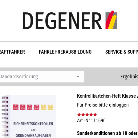
RAFTFAHRER
FAHRLEHRERAUSBILDUNG
SERVICE & SUP
Ergebnis
Kontrollkärtchen-Heft Klasse
Für Preise bitte einloggen
Art.-Nr.: 11690
Bewertet mit
5.00
von 5