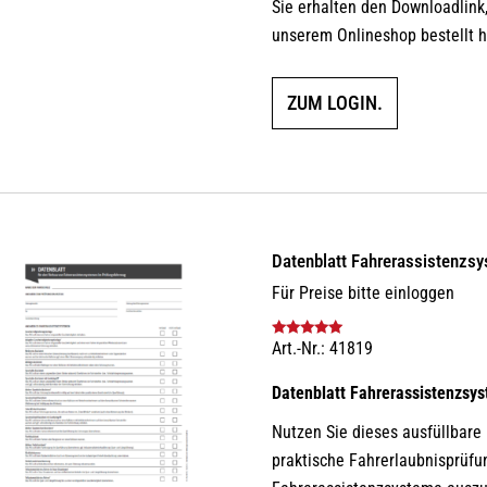
Sie erhalten den Downloadlink,
unserem Onlineshop bestellt 
ZUM LOGIN.
Datenblatt Fahrerassistenz
Für Preise bitte einloggen
Art.-Nr.: 41819
Bewertet mit
5.00
von 5
Datenblatt Fahrerassistenzsy
Nutzen Sie dieses ausfüllbare
praktische Fahrerlaubnisprüfu