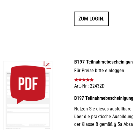
ZUM LOGIN.
B197 Teilnahmebescheinigu
Für Preise bitte einloggen
Art.-Nr.: 22432D
Bewertet mit
5.00
von 5
B197 Teilnahmebescheinigun
Nutzen Sie dieses ausfüllbar
über die praktische Ausbildun
der Klasse B gemäß § 5a Absat