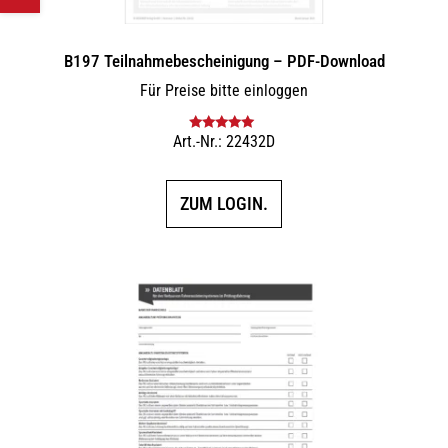
B197 Teilnahmebescheinigung – PDF-Download
Für Preise bitte einloggen
Art.-Nr.: 22432D
Bewertet mit
5.00
von 5
ZUM LOGIN.