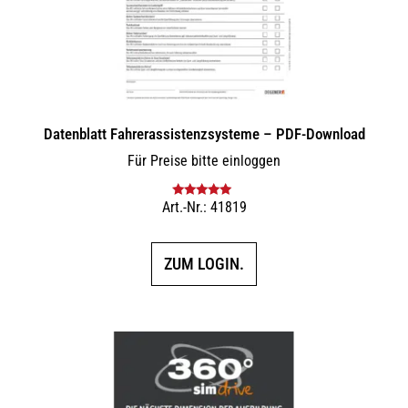
Datenblatt Fahrerassistenzsysteme – PDF-Download
Für Preise bitte einloggen
Art.-Nr.: 41819
Bewertet mit
5.00
von 5
ZUM LOGIN.