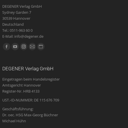
DEGENER Verlag GmbH
Sydney Garden 7
30539 Hannover
Deutschland
Tel.: 0511-963 60 0
E-Mail: info@degener.de
Finden Sie uns auf:
Facebook
YouTube
Instagram
E-
Website
page
page
page
Mail
page
opens
opens
opens
page
opens
DEGENER Verlag GmbH
in
in
in
opens
in
Eingetragen beim Handelsregister
new
new
new
in
new
Amtsgericht Hannover
window
window
window
new
window
Register-Nr. HRB 4133
window
UST.-ID-NUMMER: DE 115 676 709
Geschäftsführung:
Dr. oec. HSG Max-Georg Büchner
Michael Hühn