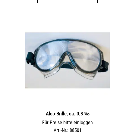
weist
mehrere
Varianten
auf.
Die
Optionen
können
auf
der
Produktseite
gewählt
werden
Alco-Brille, ca. 0,8 ‰
Für Preise bitte einloggen
Art.-Nr.: 88501