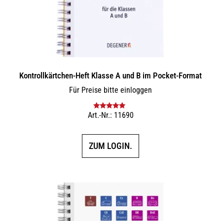
Kontrollkärtchen-Heft Klasse A und B im Pocket-Format
Für Preise bitte einloggen
Art.-Nr.: 11690
Bewertet mit
5.00
von 5
ZUM LOGIN.