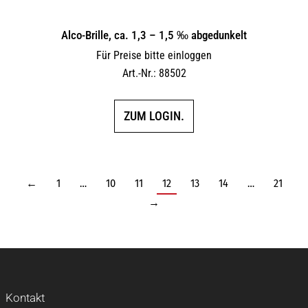
Alco-Brille, ca. 1,3 – 1,5 ‰ abgedunkelt
Für Preise bitte einloggen
Art.-Nr.: 88502
ZUM LOGIN.
←
1
…
10
11
12
13
14
…
21
→
Kontakt