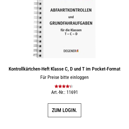
Kontrollkärtchen-Heft Klasse C, D und T im Pocket-Format
Für Preise bitte einloggen
Art.-Nr.: 11691
Bewertet
mit
4.00
von 5
ZUM LOGIN.