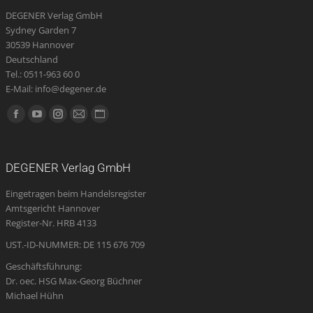
DEGENER Verlag GmbH
Sydney Garden 7
30539 Hannover
Deutschland
Tel.: 0511-963 60 0
E-Mail: info@degener.de
Finden Sie uns auf:
Facebook
YouTube
Instagram
E-
Website
page
page
page
Mail
page
opens
opens
opens
page
opens
DEGENER Verlag GmbH
in
in
in
opens
in
Eingetragen beim Handelsregister
new
new
new
in
new
Amtsgericht Hannover
window
window
window
new
window
Register-Nr. HRB 4133
window
UST.-ID-NUMMER: DE 115 676 709
Geschäftsführung:
Dr. oec. HSG Max-Georg Büchner
Michael Hühn