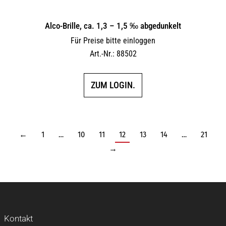
Alco-Brille, ca. 1,3 – 1,5 ‰ abgedunkelt
Für Preise bitte einloggen
Art.-Nr.: 88502
ZUM LOGIN.
←
1
…
10
11
12
13
14
…
21
→
Kontakt