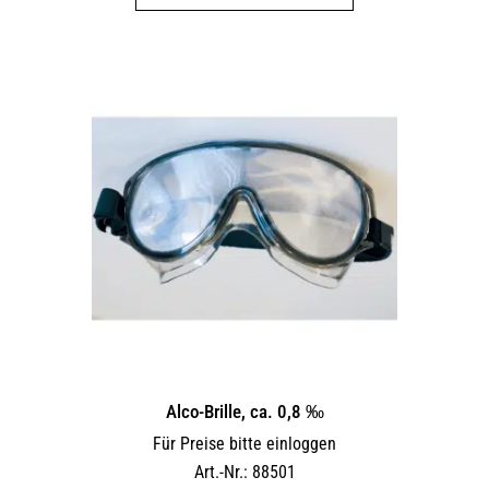
weist
mehrere
Varianten
auf.
Die
Optionen
können
auf
der
Produktseite
gewählt
werden
Alco-Brille, ca. 0,8 ‰
Für Preise bitte einloggen
Art.-Nr.: 88501