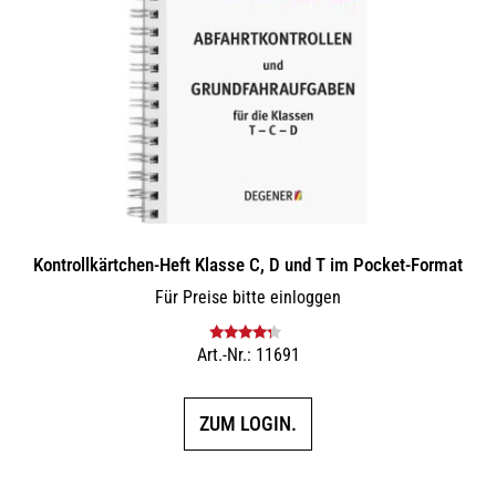
Kontrollkärtchen-Heft Klasse C, D und T im Pocket-Format
Für Preise bitte einloggen
Art.-Nr.: 11691
Bewertet
mit
4.00
von 5
ZUM LOGIN.