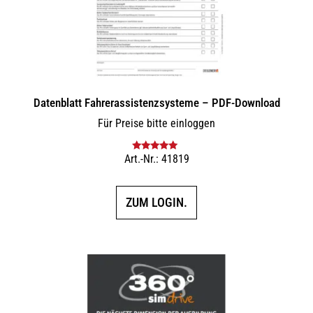
Datenblatt Fahrerassistenzsysteme – PDF-Download
Für Preise bitte einloggen
Art.-Nr.: 41819
Bewertet mit
5.00
von 5
ZUM LOGIN.