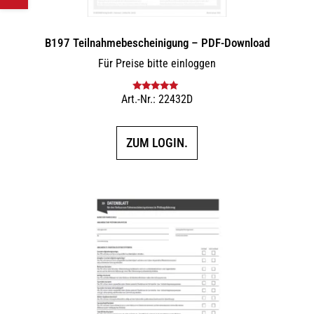
B197 Teilnahmebescheinigung – PDF-Download
Für Preise bitte einloggen
Art.-Nr.: 22432D
Bewertet mit
5.00
von 5
ZUM LOGIN.