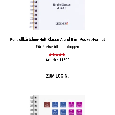
Kontrollkärtchen-Heft Klasse A und B im Pocket-Format
Für Preise bitte einloggen
Art.-Nr.: 11690
Bewertet mit
5.00
von 5
ZUM LOGIN.