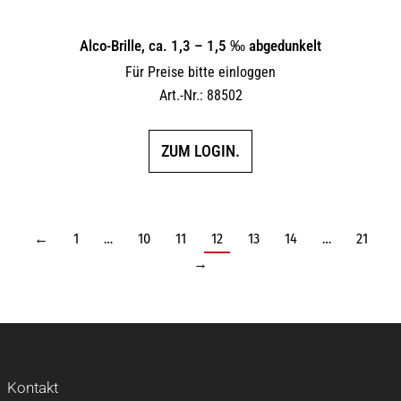
Alco-Brille, ca. 1,3 – 1,5 ‰ abgedunkelt
Für Preise bitte einloggen
Art.-Nr.: 88502
ZUM LOGIN.
←
1
…
10
11
12
13
14
…
21
→
Kontakt