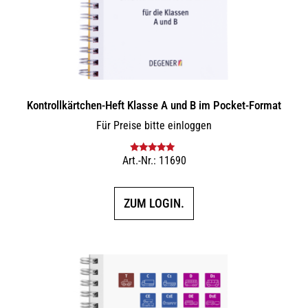
Kontrollkärtchen-Heft Klasse A und B im Pocket-Format
Für Preise bitte einloggen
Art.-Nr.: 11690
Bewertet mit
5.00
von 5
ZUM LOGIN.