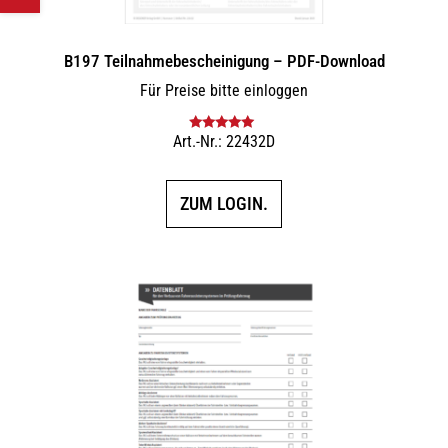
B197 Teilnahmebescheinigung – PDF-Download
Für Preise bitte einloggen
Art.-Nr.: 22432D
Bewertet mit
5.00
von 5
ZUM LOGIN.