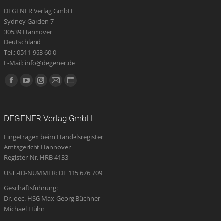
DEGENER Verlag GmbH
Sydney Garden 7
30539 Hannover
Deutschland
Tel.: 0511-963 60 0
E-Mail: info@degener.de
Finden Sie uns auf:
Facebook
YouTube
Instagram
E-
Website
page
page
page
Mail
page
opens
opens
opens
page
opens
DEGENER Verlag GmbH
in
in
in
opens
in
Eingetragen beim Handelsregister
new
new
new
in
new
Amtsgericht Hannover
window
window
window
new
window
Register-Nr. HRB 4133
window
UST.-ID-NUMMER: DE 115 676 709
Geschäftsführung:
Dr. oec. HSG Max-Georg Büchner
Michael Hühn