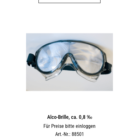
weist
mehrere
Varianten
auf.
Die
Optionen
können
auf
der
Produktseite
gewählt
werden
Alco-Brille, ca. 0,8 ‰
Für Preise bitte einloggen
Art.-Nr.: 88501