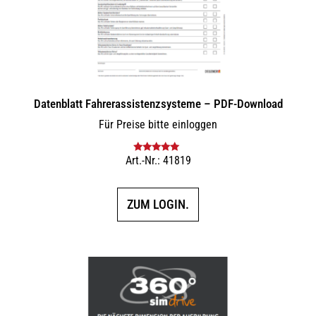
Datenblatt Fahrerassistenzsysteme – PDF-Download
Für Preise bitte einloggen
Art.-Nr.: 41819
Bewertet mit
5.00
von 5
ZUM LOGIN.