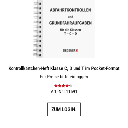
Kontrollkärtchen-Heft Klasse C, D und T im Pocket-Format
Für Preise bitte einloggen
Art.-Nr.: 11691
Bewertet
mit
4.00
von 5
ZUM LOGIN.