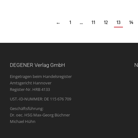
←
1
…
11
12
13
14
DEGENER Verlag GmbH
N
Eingetragen beim Handelsregister
Amtsgericht Hannover
Register-Nr. HRB 4133
UST.-ID-NUMMER: DE 115 676 709
Geschäftsführung:
Dr. oec. HSG Max-Georg Büchner
Michael Hühn