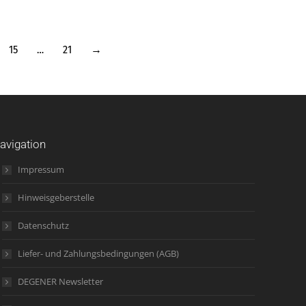
15
…
21
→
avigation
Impressum
Hinweisgeberstelle
Datenschutz
Liefer- und Zahlungsbedingungen (AGB)
DEGENER Newsletter