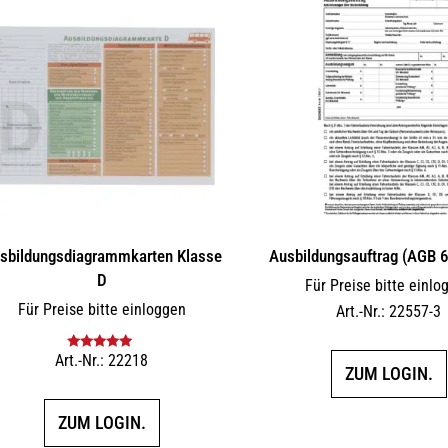
sbildungs­dia­gramm­karten Klasse
Ausbildungsauftrag (AGB 
D
Für Preise bitte einlo
Für Preise bitte einloggen
Art.-Nr.: 22557-3
Art.-Nr.: 22218
Bewertet mit
ZUM LOGIN.
5.00
von 5
ZUM LOGIN.