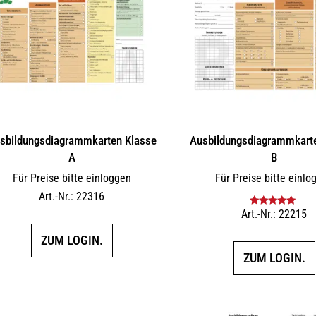
sbildungs­dia­gramm­karten Klasse
Ausbildungs­dia­gramm­kart
A
B
Für Preise bitte einloggen
Für Preise bitte einlo
Art.-Nr.: 22316
Art.-Nr.: 22215
Bewertet mit
5.00
von 5
ZUM LOGIN.
ZUM LOGIN.