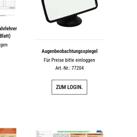
ahrlehrer
Blatt)
ggen
Augen­beobach­tungs­spiegel
Für Preise bitte einloggen
Art.-Nr.: 77204
ZUM LOGIN.