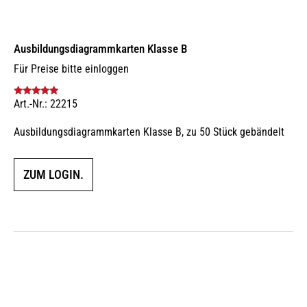
Ausbildungs­dia­gramm­karten Klasse B
Für Preise bitte einloggen
Art.-Nr.: 22215
Bewertet mit
5.00
von 5
Ausbildungsdiagrammkarten Klasse B, zu 50 Stück gebändelt
ZUM LOGIN.