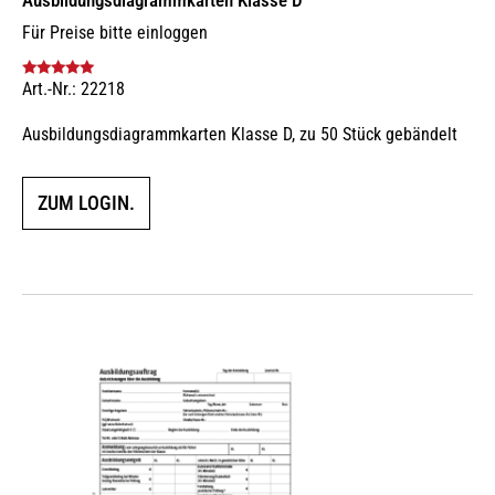
Für Preise bitte einloggen
Art.-Nr.: 22218
Bewertet mit
5.00
von 5
Ausbildungsdiagrammkarten Klasse D, zu 50 Stück gebändelt
ZUM LOGIN.