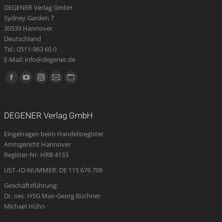
DEGENER Verlag GmbH
Sydney Garden 7
30539 Hannover
Deutschland
Tel.: 0511-963 60 0
E-Mail: info@degener.de
Finden Sie uns auf:
Facebook
YouTube
Instagram
E-
Website
page
page
page
Mail
page
opens
opens
opens
page
opens
DEGENER Verlag GmbH
in
in
in
opens
in
Eingetragen beim Handelsregister
new
new
new
in
new
Amtsgericht Hannover
window
window
window
new
window
Register-Nr. HRB 4133
window
UST.-ID-NUMMER: DE 115 676 709
Geschäftsführung:
Dr. oec. HSG Max-Georg Büchner
Michael Hühn