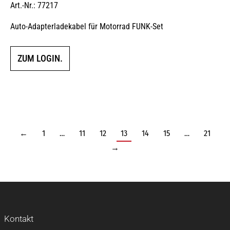
Art.-Nr.: 77217
Auto-Adapterladekabel für Motorrad FUNK-Set
ZUM LOGIN.
←
1
…
11
12
13
14
15
…
21
→
Kontakt