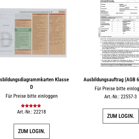
sbildungs­dia­gramm­karten Klasse
Ausbildungsauftrag (AGB 
D
Für Preise bitte einlo
Für Preise bitte einloggen
Art.-Nr.: 22557-3
Art.-Nr.: 22218
Bewertet mit
ZUM LOGIN.
5.00
von 5
ZUM LOGIN.