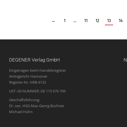
←
1
…
11
12
13
14
DEGENER Verlag GmbH
N
Eingetragen beim Handelsregister
Amtsgericht Hannover
Register-Nr. HRB 4133
UST.-ID-NUMMER: DE 115 676 709
Geschäftsführung:
Dr. oec. HSG Max-Georg Büchner
Michael Hühn