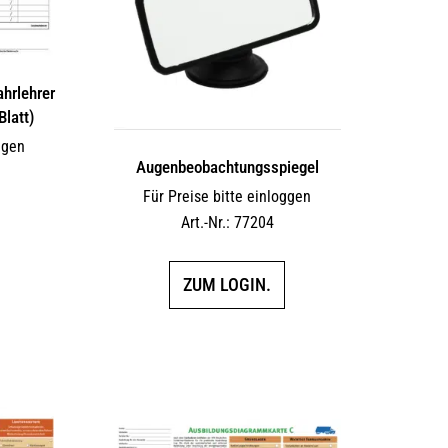
ahrlehrer
Blatt)
ggen
Augen­beobach­tungs­spiegel
Für Preise bitte einloggen
Art.-Nr.: 77204
ZUM LOGIN.