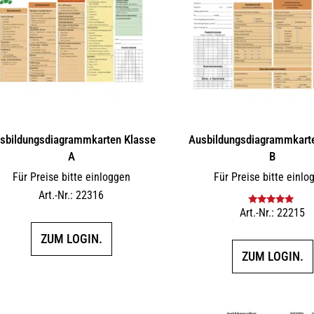
sbildungs­dia­gramm­karten Klasse
Ausbildungs­dia­gramm­kart
A
B
Für Preise bitte einloggen
Für Preise bitte einlo
Art.-Nr.: 22316
Art.-Nr.: 22215
Bewertet mit
5.00
von 5
ZUM LOGIN.
ZUM LOGIN.