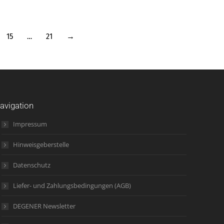
15
…
21
→
avigation
Impressum
Hinweisgeberstelle
Datenschutz
Liefer- und Zahlungsbedingungen (AGB)
DEGENER Newsletter