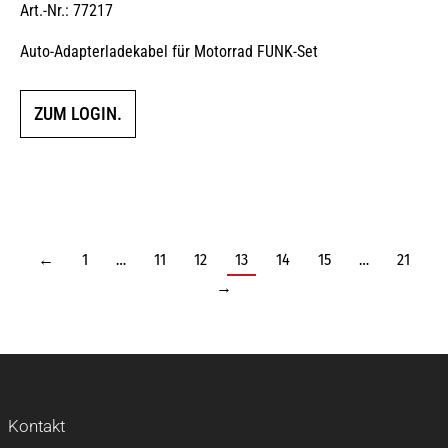
Art.-Nr.: 77217
Auto-Adapterladekabel für Motorrad FUNK-Set
ZUM LOGIN.
←
1
…
11
12
13
14
15
…
21
→
Kontakt