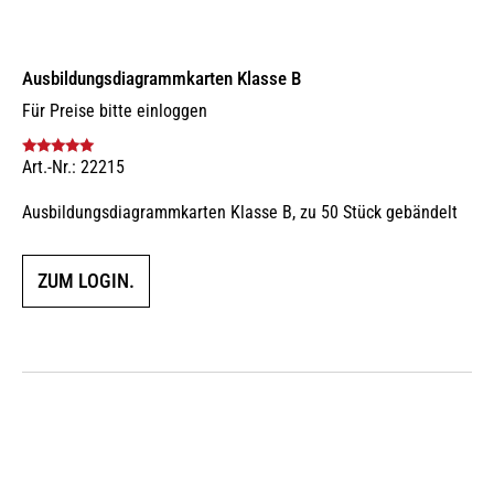
Ausbildungs­dia­gramm­karten Klasse B
Für Preise bitte einloggen
Art.-Nr.: 22215
Bewertet mit
5.00
von 5
Ausbildungsdiagrammkarten Klasse B, zu 50 Stück gebändelt
ZUM LOGIN.