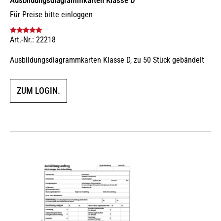
Für Preise bitte einloggen
Art.-Nr.: 22218
Bewertet mit
5.00
von 5
Ausbildungsdiagrammkarten Klasse D, zu 50 Stück gebändelt
ZUM LOGIN.