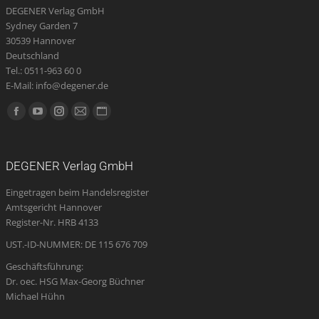
DEGENER Verlag GmbH
Sydney Garden 7
30539 Hannover
Deutschland
Tel.: 0511-963 60 0
E-Mail: info@degener.de
Finden Sie uns auf:
Facebook
YouTube
Instagram
E-
Website
page
page
page
Mail
page
opens
opens
opens
page
opens
DEGENER Verlag GmbH
in
in
in
opens
in
Eingetragen beim Handelsregister
new
new
new
in
new
Amtsgericht Hannover
window
window
window
new
window
Register-Nr. HRB 4133
window
UST.-ID-NUMMER: DE 115 676 709
Geschäftsführung:
Dr. oec. HSG Max-Georg Büchner
Michael Hühn