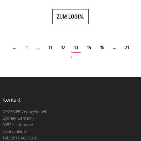
ZUM LOGIN.
←
1
…
11
12
13
14
15
…
21
→
Kontakt
DEGENER Verlag GmbH
Sydney Garden 7
30539 Hannover
Deutschland
Tel.: 0511-963 60 0