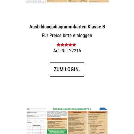
Ausbildungs­dia­gramm­karten Klasse B
Für Preise bitte einloggen
Art.-Nr.: 22215
Bewertet mit
5.00
von 5
ZUM LOGIN.