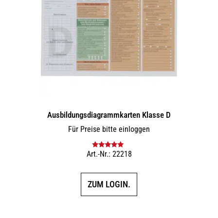
Ausbildungs­dia­gramm­karten Klasse D
Für Preise bitte einloggen
Art.-Nr.: 22218
Bewertet mit
5.00
von 5
ZUM LOGIN.