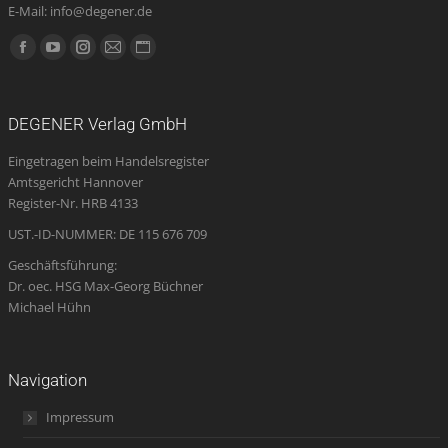
E-Mail: info@degener.de
Finden Sie uns auf:
Facebook
YouTube
Instagram
E-
Website
page
page
page
Mail
page
opens
opens
opens
page
opens
DEGENER Verlag GmbH
in
in
in
opens
in
Eingetragen beim Handelsregister
new
new
new
in
new
Amtsgericht Hannover
window
window
window
new
window
Register-Nr. HRB 4133
window
UST.-ID-NUMMER: DE 115 676 709
Geschäftsführung:
Dr. oec. HSG Max-Georg Büchner
Michael Hühn
Navigation
Impressum